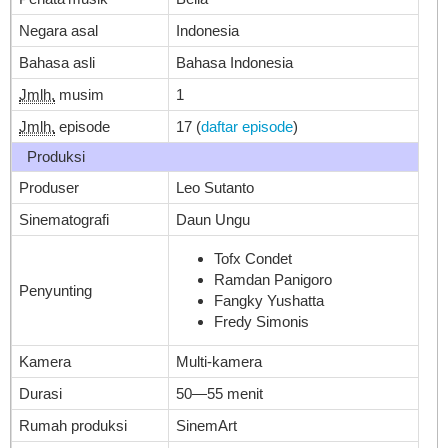
Negara asal
Indonesia
Bahasa asli
Bahasa Indonesia
Jmlh.
musim
1
Jmlh.
episode
17
(
daftar episode
)
Produksi
Produser
Leo Sutanto
Sinematografi
Daun Ungu
Tofx Condet
Ramdan Panigoro
Penyunting
Fangky Yushatta
Fredy Simonis
Kamera
Multi-kamera
Durasi
50—55 menit
Rumah produksi
SinemArt