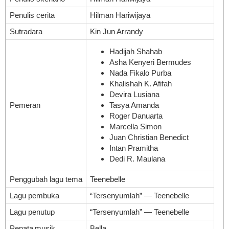
Penulis cerita
Hilman Hariwijaya
Sutradara
Kin Jun Arrandy
Hadijah Shahab
Asha Kenyeri Bermudes
Nada Fikalo Purba
Khalishah K. Afifah
Devira Lusiana
Pemeran
Tasya Amanda
Roger Danuarta
Marcella Simon
Juan Christian Benedict
Intan Pramitha
Dedi R. Maulana
Penggubah lagu tema
Teenebelle
Lagu pembuka
“Tersenyumlah” — Teenebelle
Lagu penutup
“Tersenyumlah” — Teenebelle
Penata musik
Bella