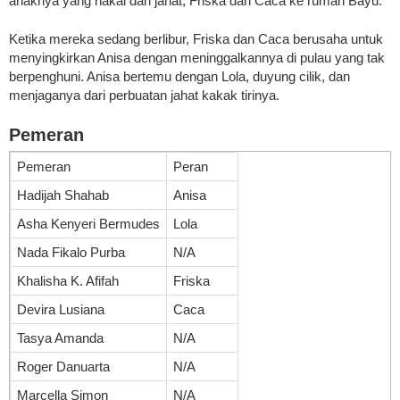
anaknya yang nakal dan jahat, Friska dan Caca ke rumah Bayu.
Ketika mereka sedang berlibur, Friska dan Caca berusaha untuk
menyingkirkan Anisa dengan meninggalkannya di pulau yang tak
berpenghuni. Anisa bertemu dengan Lola, duyung cilik, dan
menjaganya dari perbuatan jahat kakak tirinya.
Pemeran
Pemeran
Peran
Hadijah Shahab
Anisa
Asha Kenyeri Bermudes
Lola
Nada Fikalo Purba
N/A
Khalisha K. Afifah
Friska
Devira Lusiana
Caca
Tasya Amanda
N/A
Roger Danuarta
N/A
Marcella Simon
N/A