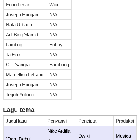
Enno Lerian
Widi
Joseph Hungan
N/A
Nafa Urbach
N/A
Adi Bing Slamet
N/A
Lamting
Bobby
Ta Ferri
N/A
Clift Sangra
Bambang
Marcellino Lefrandt
N/A
Joseph Hungan
N/A
Teguh Yulianto
N/A
Lagu tema
Judul lagu
Penyanyi
Pencipta
Produksi
Nike Ardilla
Dwiki
Musica
“Deru Debu”