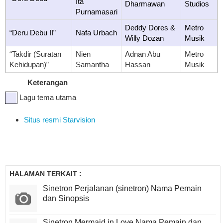
Ita
Dharmawan
Studios
Purnamasari
Deddy Dores &
Metro
“Deru Debu II”
Nafa Urbach
Willy Dozan
Musik
“Takdir (Suratan
Nien
Adnan Abu
Metro
Kehidupan)”
Samantha
Hassan
Musik
Keterangan
Lagu tema utama
Situs resmi Starvision
HALAMAN TERKAIT :
Sinetron Perjalanan (sinetron) Nama Pemain
dan Sinopsis
Sinetron Mermaid in Love Nama Pemain dan