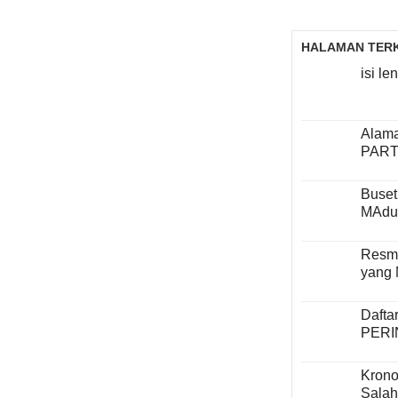
HALAMAN TERK
isi l
Alama
PART
Buset
MAdu
Resmi
yang 
Dafta
PER
Krono
Sala