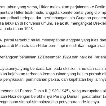
s tahun yang sama, Hitler melakukan perjalanan ke Berlin
mentara Hitler tidak hadir, anggota komite partai yang dipi
aan pribadi terlepas dari pertimbangan lain Gugatan penc
dia lakukan di konvensi umum, sejak itu mengangkat Drexler
a pada tahun 1923.
4, partai tersebut mulai mendapatkan anggota yang luas dan 
pusat di Munich, dan Hitler bermimpi mendirikan negara ra
menangkan pemilihan 12 Desember 1929 dan naik ke Parleme
 yayasannya yang berdasarkan pada ekstremisme dan rasism
kan kejahatan terhadap kemanusiaan yang belum pernah dili
a penyiksaan, pemindahan paksa, dan kejahatan keji lainny
 memasuki Perang Dunia II (1939-1945), yang merupakan akh
aan Nazi dengan berakhirnya Perang Dunia II pada tahun 19
enggunaan simbol-simbolnya dan penyebaran ide-idenya.