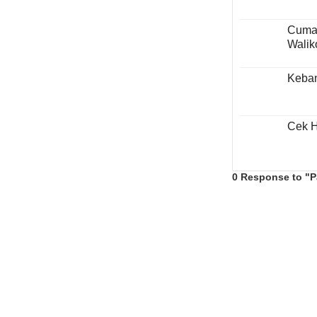
Cuma 
Walik
Keban
Cek H
0 Response to "Pa