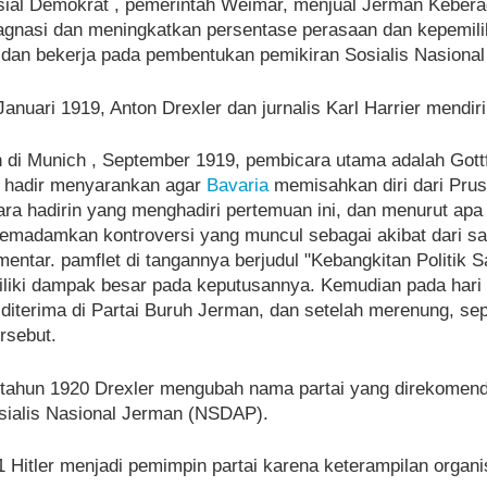
osial Demokrat , pemerintah Weimar, menjual Jerman Keberad
agnasi dan meningkatkan persentase perasaan dan kepemili
dan bekerja pada pembentukan pemikiran Sosialis Nasional
Januari 1919, Anton Drexler dan jurnalis Karl Harrier mendir
di Munich , September 1919, pembicara utama adalah Gottfri
 hadir menyarankan agar
Bavaria
memisahkan diri dari Prusi
ara hadirin yang menghadiri pertemuan ini, dan menurut apa
emadamkan kontroversi yang muncul sebagai akibat dari sa
ntar. pamflet di tangannya berjudul "Kebangkitan Politik S
iliki dampak besar pada keputusannya. Kemudian pada hari 
 diterima di Partai Buruh Jerman, dan setelah merenung, sep
rsebut.
ahun 1920 Drexler mengubah nama partai yang direkomendas
sialis Nasional Jerman (NSDAP).
 Hitler menjadi pemimpin partai karena keterampilan organi