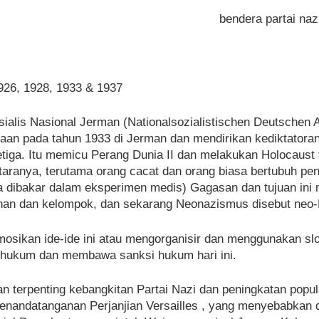
bendera partai naz
26, 1928, 1933 & 1937
sialis Nasional Jerman (Nationalsozialistischen Deutschen Ar
an pada tahun 1933 di Jerman dan mendirikan kediktatoran 
tiga. Itu memicu Perang Dunia II dan melakukan Holocaust t
taranya, terutama orang cacat dan orang biasa bertubuh pen
 dibakar dalam eksperimen medis) Gagasan dan tujuan ini
anan dan kelompok, dan sekarang Neonazismus disebut neo-
ikan ide-ide ini atau mengorganisir dan menggunakan slog
a hukum dan membawa sanksi hukum hari ini.
an terpenting kebangkitan Partai Nazi dan peningkatan pop
enandatanganan Perjanjian Versailles , yang menyebabkan 