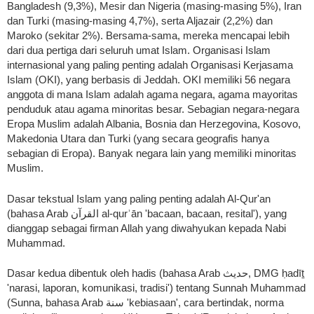
Bangladesh (9,3%), Mesir dan Nigeria (masing-masing 5%), Iran
dan Turki (masing-masing 4,7%), serta Aljazair (2,2%) dan
Maroko (sekitar 2%). Bersama-sama, mereka mencapai lebih
dari dua pertiga dari seluruh umat Islam. Organisasi Islam
internasional yang paling penting adalah Organisasi Kerjasama
Islam (OKI), yang berbasis di Jeddah. OKI memiliki 56 negara
anggota di mana Islam adalah agama negara, agama mayoritas
penduduk atau agama minoritas besar. Sebagian negara-negara
Eropa Muslim adalah Albania, Bosnia dan Herzegovina, Kosovo,
Makedonia Utara dan Turki (yang secara geografis hanya
sebagian di Eropa). Banyak negara lain yang memiliki minoritas
Muslim.
Dasar tekstual Islam yang paling penting adalah Al-Qur'an
(bahasa Arab القرآن al-qurʾān 'bacaan, bacaan, resital'), yang
dianggap sebagai firman Allah yang diwahyukan kepada Nabi
Muhammad.
Dasar kedua dibentuk oleh hadis (bahasa Arab حديث, DMG ḥadīṯ
'narasi, laporan, komunikasi, tradisi') tentang Sunnah Muhammad
(Sunna, bahasa Arab سنة 'kebiasaan', cara bertindak, norma