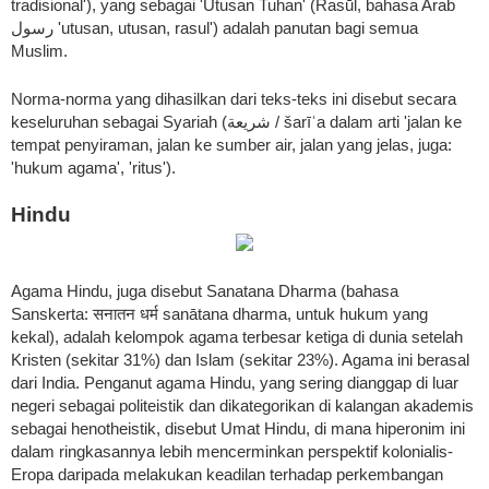
tradisional'), yang sebagai 'Utusan Tuhan' (Rasūl, bahasa Arab
رسول 'utusan, utusan, rasul') adalah panutan bagi semua
Muslim.
Norma-norma yang dihasilkan dari teks-teks ini disebut secara
keseluruhan sebagai Syariah (شريعة / šarīʿa dalam arti 'jalan ke
tempat penyiraman, jalan ke sumber air, jalan yang jelas, juga:
'hukum agama', 'ritus').
Hindu
Agama Hindu, juga disebut Sanatana Dharma (bahasa
Sanskerta: सनातन धर्म sanātana dharma, untuk hukum yang
kekal), adalah kelompok agama terbesar ketiga di dunia setelah
Kristen (sekitar 31%) dan Islam (sekitar 23%). Agama ini berasal
dari India. Penganut agama Hindu, yang sering dianggap di luar
negeri sebagai politeistik dan dikategorikan di kalangan akademis
sebagai henotheistik, disebut Umat Hindu, di mana hiperonim ini
dalam ringkasannya lebih mencerminkan perspektif kolonialis-
Eropa daripada melakukan keadilan terhadap perkembangan