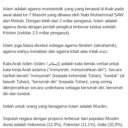
Islam adalah agama monoteistik yang yang berawal di Arab pada
awal abad ke-7 Masehi yang dibawa oleh Nabi Muhammad SAW
dari Mekah. Dengan lebih dari 2 miliar penganut, Islam adalah
agama dunia dengan jumlah pengikut terbesar kedua setelah
Kristen (sekitar 2,5 miliar penganut).
Islam juga biasa disebut sebagai agama Ibrahim (abrahamik),
agama wahyu kenabian dan agama kitab atau kitab suci.
Kata Arab Islām (islām / إسلام) adalah kata benda verbal untuk
kata kerja Arab aslama ("menyerah, menyerahkan diri"). Secara
harfiah berarti "menyerah" (kepada kehendak Tuhan), "tunduk" (di
bawah Tuhan), "berserah diri" (kepada Tuhan), yang sering
diterjemahkan secara sederhana sebagai berserah diri, berserah
diri dan tunduk.
Istilah untuk orang yang beragama Islam adalah Muslim.
Sepuluh negara dengan proporsi terbesar dari populasi Muslim
dunia adalah Indonesia (12,9%), Pakistan (11,1%), India (10,3%),