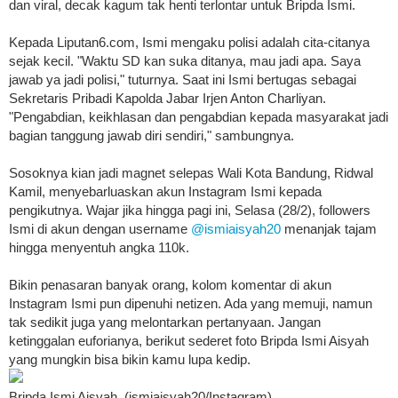
dan viral, decak kagum tak henti terlontar untuk Bripda Ismi.
Kepada Liputan6.com, Ismi mengaku polisi adalah cita-citanya
sejak kecil. "Waktu SD kan suka ditanya, mau jadi apa. Saya
jawab ya jadi polisi," tuturnya. Saat ini Ismi bertugas sebagai
Sekretaris Pribadi Kapolda Jabar Irjen Anton Charliyan.
"Pengabdian, keikhlasan dan pengabdian kepada masyarakat jadi
bagian tanggung jawab diri sendiri," sambungnya.
Sosoknya kian jadi magnet selepas Wali Kota Bandung, Ridwal
Kamil, menyebarluaskan akun Instagram Ismi kepada
pengikutnya. Wajar jika hingga pagi ini, Selasa (28/2), followers
Ismi di akun dengan username
@ismiaisyah20
menanjak tajam
hingga menyentuh angka 110k.
Bikin penasaran banyak orang, kolom komentar di akun
Instagram Ismi pun dipenuhi netizen. Ada yang memuji, namun
tak sedikit juga yang melontarkan pertanyaan. Jangan
ketinggalan euforianya, berikut sederet foto Bripda Ismi Aisyah
yang mungkin bisa bikin kamu lupa kedip.
Bripda Ismi Aisyah. (ismiaisyah20/Instagram)