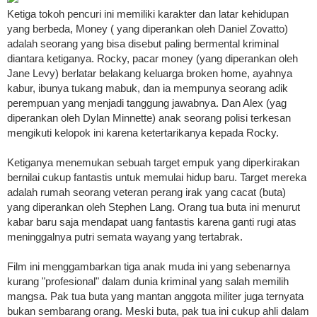
Ketiga tokoh pencuri ini memiliki karakter dan latar kehidupan
yang berbeda, Money ( yang diperankan oleh Daniel Zovatto)
adalah seorang yang bisa disebut paling bermental kriminal
diantara ketiganya. Rocky, pacar money (yang diperankan oleh
Jane Levy) berlatar belakang keluarga broken home, ayahnya
kabur, ibunya tukang mabuk, dan ia mempunya seorang adik
perempuan yang menjadi tanggung jawabnya. Dan Alex (yag
diperankan oleh Dylan Minnette) anak seorang polisi terkesan
mengikuti kelopok ini karena ketertarikanya kepada Rocky.
Ketiganya menemukan sebuah target empuk yang diperkirakan
bernilai cukup fantastis untuk memulai hidup baru. Target mereka
adalah rumah seorang veteran perang irak yang cacat (buta)
yang diperankan oleh Stephen Lang. Orang tua buta ini menurut
kabar baru saja mendapat uang fantastis karena ganti rugi atas
meninggalnya putri semata wayang yang tertabrak.
Film ini menggambarkan tiga anak muda ini yang sebenarnya
kurang "profesional" dalam dunia kriminal yang salah memilih
mangsa. Pak tua buta yang mantan anggota militer juga ternyata
bukan sembarang orang. Meski buta, pak tua ini cukup ahli dalam