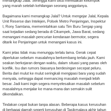
menangkap Jalal. Sehingga kami bisa meredakan kelompok
yang marah setelah kehilangan seorang anggotanya.
Bagaimana kami menangkap Jalal? Untuk mengejar Jalal, Kepala
Unit Reserse dan Intelejen, Polsek Metro Penjaringan, Inspektur
I, Rony Samtana, memerintahkan satu Tim Buru Sergap yang
saat kejadian sedang berada di Cikampek, Jawa Barat, sedang
menangani masalah pencurian kendaraan bermotor, segera
ditarik ke Penjaringan untuk menangani kasus ini.
Kami jelas tidak mau menunggu terlalu lama. Gerak cepat
diperlukan sebelum masalahnya berkembang terlalu jauh. Kami
seakan berkejaran dengan waktu, dalam situasi yang panas oleh
konflik. Isu dan rumors biasanya berdesingan secepat peluru.
Berita dari mulut ke mulut seringkali mengipasi bara yang sudah
menyala, sehingga dapat memancing masalah menjadi lebih
besar. Jadi kami ingin segera menyelesaikan masalah sebelum
masalahnya menjalar ke mana-mana dan semakin sulit
dikendalikan.
Tindakan cepat bukan tanpa alasan. Beberapa kasus kerusuhan
di berbagai daerah seperti kerusuhan di Tasikmalaya akhir tahun