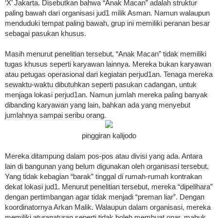
‘X’ Jakarta. Disebutkan bahwa “Anak Macan” adalah struktur
paling bawah dari organisasi jud1 milik Asman. Namun walaupun
menduduki tempat paling bawah, grup ini memiliki peranan besar
sebagai pasukan khusus.
Masih menurut penelitian tersebut, “Anak Macan” tidak memiliki
tugas khusus seperti karyawan lainnya. Mereka bukan karyawan
atau petugas operasional dari kegiatan perjud1an. Tenaga mereka
sewaktu-waktu dibutuhkan seperti pasukan cadangan, untuk
menjaga lokasi perjud1an. Namun jumlah mereka paling banyak
dibanding karyawan yang lain, bahkan ada yang menyebut
jumlahnya sampai seribu orang.
pinggiran kalijodo
Mereka ditampung dalam pos-pos atau divisi yang ada. Antara
lain di bangunan yang belum digunakan oleh organisasi tersebut.
Yang tidak kebagian “barak” tinggal di rumah-rumah kontrakan
dekat lokasi jud1. Menurut penelitian tersebut, mereka “dipelihara”
dengan pertimbangan agar tidak menjadi “preman liar”. Dengan
koordinatornya Arkan Malik. Walaupun dalam organisasi, mereka
memiliki aturan­aturan seperti tidak boleh membuat onar, mabuk,