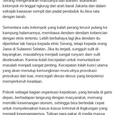
Serang mengerahkan massanya dari Banten. Bukankah
kelompok ini tinggal nglurug dari arah barat Jakarta dan dalam
sekejab kawasan sempit dan padat penduduk itu bisa rata
dengan tanah.
Sementara satu kelompok yang kalah perang terusir pulang ke
kampung halamannya, membawa dendam-dendam kebencian
dengan etnis tertentu. Lebih berbahaya lagi jika dendam itu
diperlebar tak hanya kepada etnis Serang, tetapi kepada or­ang
Jawa di Sulawesi Selatan. Jika itu terjadi, sungguh sulit di-
bayangkan, masalahnya menjadi sangat runyam dam sulit
diselesaikan. Karena itulah kecepatan untuk menuntaskan
masalah menjadi sangat penting. Kecepatan inilah kunci utama
yang akan menutup kemungkinan munculnya provokasi-
provokasi dari luar, mencegah desas-desus yang berpotensi
memperkeruh keadaan.
Polsek sebagai bagian organisasi kepolisian, yang berada di garis
depan, berhadapan langsung dengan masyarakat, memang
memiliki kewenangan otonom, sehingga bisa bertindak cepat
untuk menyelesaikan kasus-kasus kriminal di lingkungan yang
menjadi kewenangannya. Tulisan para pakar di media massa