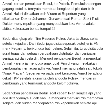
Amrul, korban pemukulan Bedul, ke Polsek. Pemukulan dengan
gagang pistol itu ternyata membuat bengkak di pipi dan bibir
Amrul. Hal ini dikuatkan oleh Visum et Repertum yang
dikeluarkan Dokter Johannes Gunawan dari Rumah Sakit Pluit.
Dokter menyimpulkan yang menyebabkan luka Amrul adalah
akibat kekerasan benda tumpul.22
Bedul ditangkap oleh Tim Reserse Polres Jakarta Utara, sehari
setelah kejadian. Dari Bedul juga disita sepucuk pistol jenis FN
merk Fegarmy, berikut dua butir peluru. Selain itu, turut disita pula
surat tugas dari sebuah perusahaan distributor dan penjualan
senjata api dan bela diri. Menurut pengakuan Bedul, ia memukul
Amrul, karena ia menduga anak buah Amrul yang melakukan
pembunuhan terhadap adiknya. Amrul memang salah satu tokoh
“Anak Macan”. Sebenarnya pada saat kejadi-an, Amrul berada di
dekat TKP setelah ia diminta oleh anggota Polsek mencari si
pembunuh yang termasuk anggota kelompoknya.
Sedangkan pengakuan Bedul, soal kepemilikan senjata api yang
ada di tangannya sudah sah. Ia mengaku memiliki izin membawa
senjata, dan sudah mendapatkan izin kepemilikan senjata api