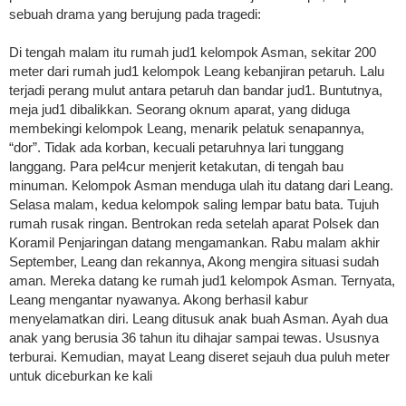
sebuah drama yang berujung pada tragedi:
Di tengah malam itu rumah jud1 kelompok Asman, sekitar 200
meter dari rumah jud1 kelompok Leang kebanjiran petaruh. Lalu
terjadi perang mulut antara petaruh dan bandar jud1. Buntutnya,
meja jud1 dibalikkan. Seorang oknum aparat, yang diduga
membekingi kelompok Leang, menarik pelatuk senapannya,
“dor”. Tidak ada korban, kecuali petaruhnya lari tunggang
langgang. Para pel4cur menjerit ketakutan, di tengah bau
minuman. Kelompok Asman menduga ulah itu datang dari Leang.
Selasa malam, kedua kelompok saling lempar batu bata. Tujuh
rumah rusak ringan. Bentrokan reda setelah aparat Polsek dan
Koramil Penjaringan datang mengamankan. Rabu malam akhir
September, Leang dan rekannya, Akong mengira situasi sudah
aman. Mereka datang ke rumah jud1 kelompok Asman. Ternyata,
Leang mengantar nyawanya. Akong berhasil kabur
menyelamatkan diri. Leang ditusuk anak buah Asman. Ayah dua
anak yang berusia 36 tahun itu dihajar sampai tewas. Ususnya
terburai. Kemudian, mayat Leang diseret sejauh dua puluh meter
untuk diceburkan ke kali