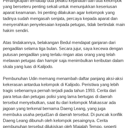
Penangkapan terhadap dua pelaku kejahatan dari dua kelompok
yang berseteru penting sekali untuk menunjukkan keseriusan
aparat keamanan. Ini penting dilakukan agar kelompok yang
tadinya sudah mengasah senjata, percaya kepada aparat dan
menyerahkan penyelesaian kepada petugas, tidak bertindak main
hakim sendiri.
Atas tindakannya, belakangan Bedul mendapat ganjaran dari
pengadilan selama tiga bulan. Secara jujur, saya kecewa dengan
putusan pengadilan yang terlalu ringan atas or­ang yang telah
melawan petugas dan hampir saja menimbulkan keributan dalam
skala yang luas di Kalijodo.
Pembunuhan Udin memang menambah daftar panjang aksi-aksi
kekerasan antardua kelompok di Kalijodo. Peristiwa yang lebih
tragis sebenarnya pernah terjadi pada tahun 1993. Cerita dari
para tetua dan petugas polisi yang lama bertugas di daerah
tersebut menyebutkan, saat itu dari kelompok Makassar ada
jagoan yang terkenal bernama Daeng Leang, yang juga
membuka usaha perjud1an di daerah tersebut. Di puncak konflik
Daeng Leang dibunuh oleh kelompok pesaingnya. Cerita
pembunuhan tersebut dilukiskan oleh Majalah Tempo, seperti