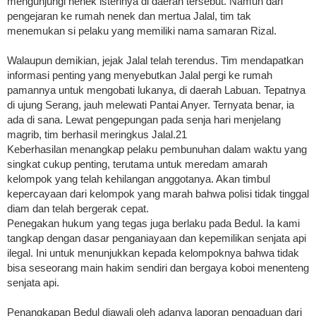
mengunjungi nenek isterinya di daerah tersebut. Namun dari
pengejaran ke rumah nenek dan mertua Jalal, tim tak
menemukan si pelaku yang memiliki nama samaran Rizal.
Walaupun demikian, jejak Jalal telah terendus. Tim mendapatkan
informasi penting yang menyebutkan Jalal pergi ke rumah
pamannya untuk mengobati lukanya, di daerah Labuan. Tepatnya
di ujung Serang, jauh melewati Pantai Anyer. Ternyata benar, ia
ada di sana. Lewat pengepungan pada senja hari menjelang
magrib, tim berhasil meringkus Jalal.21
Keberhasilan menangkap pelaku pembunuhan dalam waktu yang
singkat cukup penting, terutama untuk meredam amarah
kelompok yang telah kehilangan anggotanya. Akan timbul
kepercayaan dari kelompok yang marah bahwa polisi tidak tinggal
diam dan telah bergerak cepat.
Penegakan hukum yang tegas juga berlaku pada Bedul. Ia kami
tangkap dengan dasar penganiayaan dan kepemilikan senjata api
ilegal. Ini untuk menunjukkan kepada kelompoknya bahwa tidak
bisa seseorang main hakim sendiri dan bergaya koboi menenteng
senjata api.
Penangkapan Bedul diawali oleh adanya laporan pengaduan dari