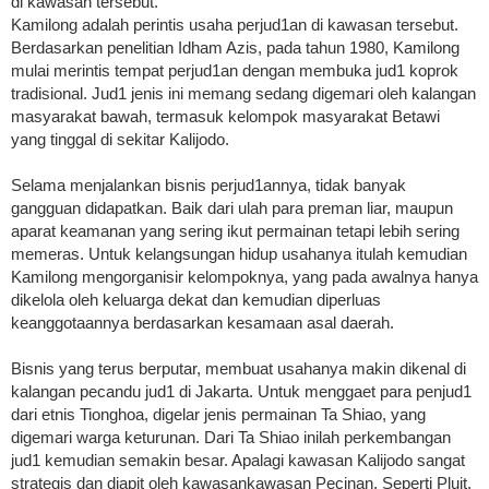
di kawasan tersebut.
Kamilong adalah perintis usaha perjud1an di kawasan tersebut.
Berdasarkan penelitian Idham Azis, pada tahun 1980, Kamilong
mulai merintis tempat perjud1an dengan membuka jud1 koprok
tradisional. Jud1 jenis ini memang sedang digemari oleh kalangan
masyarakat bawah, termasuk kelompok masyarakat Betawi
yang tinggal di sekitar Kalijodo.
Selama menjalankan bisnis perjud1annya, tidak banyak
gangguan didapatkan. Baik dari ulah para preman liar, maupun
aparat keamanan yang sering ikut permainan tetapi lebih sering
memeras. Untuk kelangsungan hidup usahanya itulah kemudian
Kamilong mengorganisir kelompoknya, yang pada awalnya hanya
dikelola oleh keluarga dekat dan kemudian diperluas
keanggotaannya berdasarkan kesamaan asal daerah.
Bisnis yang terus berputar, membuat usahanya makin dikenal di
kalangan pecandu jud1 di Jakarta. Untuk menggaet para penjud1
dari etnis Tionghoa, digelar jenis permainan Ta Shiao, yang
digemari warga keturunan. Dari Ta Shiao inilah perkembangan
jud1 kemudian semakin besar. Apalagi kawasan Kalijodo sangat
strategis dan diapit oleh kawasan­kawasan Pecinan. Seperti Pluit,