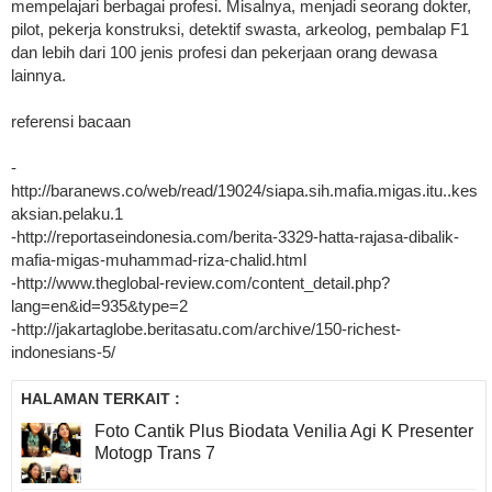
mempelajari berbagai profesi. Misalnya, menjadi seorang dokter,
pilot, pekerja konstruksi, detektif swasta, arkeolog, pembalap F1
dan lebih dari 100 jenis profesi dan pekerjaan orang dewasa
lainnya.
referensi bacaan
-
http://baranews.co/web/read/19024/siapa.sih.mafia.migas.itu..kes
aksian.pelaku.1
-http://reportaseindonesia.com/berita-3329-hatta-rajasa-dibalik-
mafia-migas-muhammad-riza-chalid.html
-http://www.theglobal-review.com/content_detail.php?
lang=en&id=935&type=2
-http://jakartaglobe.beritasatu.com/archive/150-richest-
indonesians-5/
HALAMAN TERKAIT :
Foto Cantik Plus Biodata Venilia Agi K Presenter
Motogp Trans 7