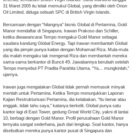
31 Maret 2005 itu telak memukul Global, yang dimiliki oleh Orion
Oil Limited, diduga sebuah SPC di British Virgin Islands.
Bersamaan dengan “hilangnya” bisnis Global di Pertamina, Gold
Manor mendaftar di Singapura. Irawan Prakoso dan Schiller,
ketika diwawancarai Tempo mengakui Gold Manor sebagai
saudara kandung Global Energy. Tapi Irawan membantah Global
yang dia pimpin punya kaitan dengan Mohamad Riza. Mula-mula
dia malah mengaku tak mengenal Riza dan membantah mereka
sama-sama berkantor di Buncit 49. Jawabannya berubah setelah
Tempo menyebut PT Pradita Parahita Utama. “Ya… mungkinlah,”
ujarnya.
Irawan juga mengatakan Global tidak pernah memasok minyak
mentah untuk Pertamina. Ketika Tempo menunjukkan Laporan
Kajian Restrukturisasi Pertamina, dia kelabakan. “Itu benar atau
enggak, tidak tahu saya,” katanya berkelit. Global punya satu
kantor lagi di East Tower, gedung Great World City, yakni di lantai
10, berbagi dengan Gold Manor. Profil perusahaan Gold Manor
ternyata sangat sederhana, jauh dari lengkap. Soal kantor, hanya
disebutkan mereka punya kantor pusat di Singapura dan