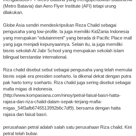
(Metro Batavia) dan Aero Flyer Institute (AFI) tetapi urung
dilakukan.
Globe Asia sendiri mendeskripsikan Reza Chalid sebagai
pengusaha yang low-profile. Ia juga memiliki KidZania Indonesia
yang merupakan “edutainment” yang berada di Pacific Place mall
yang juga menjadi kepunyaannya. Selain itu, ia juga memiliki
bisnis sekolah Al Jabr School yang merupakan sekolah islam
bilingual berstandar international.
Riza chalid disebut sebut sebagai pengusaha yang telah memulai
bisnis sejak era presiden soeharto. Ia dikenal dekat dengan putra
pak harto tomy soeharto. Riza chalid juga sering disebut sebagai
mafia migas di indonesia.
(http://www.kompasiana.com/ninoy/petral-faisal-basri-hatta-
rajasa-dan-riza-chalid-dalam-sepak-terjang-mafia-
migas_54f3afb6745513992b6c7df9). bersama dengan hatta
rajasa dan faisal basri.
perusahaan petral adalah salah satu perusahaan Riza chalid. Kini
petral telah bubar.