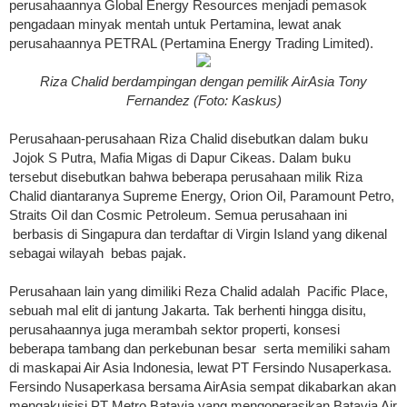
perusahaannya Global Energy Resources menjadi pemasok
pengadaan minyak mentah untuk Pertamina, lewat anak
perusahaannya PETRAL (Pertamina Energy Trading Limited).
Riza Chalid berdampingan dengan pemilik AirAsia Tony
Fernandez (Foto: Kaskus)
Perusahaan-perusahaan Riza Chalid disebutkan dalam buku
Jojok S Putra, Mafia Migas di Dapur Cikeas. Dalam buku
tersebut disebutkan bahwa beberapa perusahaan milik Riza
Chalid diantaranya Supreme Energy, Orion Oil, Paramount Petro,
Straits Oil dan Cosmic Petroleum. Semua perusahaan ini
berbasis di Singapura dan terdaftar di Virgin Island yang dikenal
sebagai wilayah bebas pajak.
Perusahaan lain yang dimiliki Reza Chalid adalah Pacific Place,
sebuah mal elit di jantung Jakarta. Tak berhenti hingga disitu,
perusahaannya juga merambah sektor properti, konsesi
beberapa tambang dan perkebunan besar serta memiliki saham
di maskapai Air Asia Indonesia, lewat PT Fersindo Nusaperkasa.
Fersindo Nusaperkasa bersama AirAsia sempat dikabarkan akan
mengakuisisi PT Metro Batavia yang mengoperasikan Batavia Air