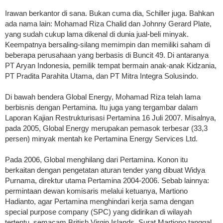
Irawan berkantor di sana. Bukan cuma dia, Schiller juga. Bahkan
ada nama lain: Mohamad Riza Chalid dan Johnny Gerard Plate,
yang sudah cukup lama dikenal di dunia jual-beli minyak.
Keempatnya bersaling-silang memimpin dan memiliki saham di
beberapa perusahaan yang berbasis di Buncit 49. Di antaranya
PT Aryan Indonesia, pemilik tempat bermain anak-anak Kidzania,
PT Pradita Parahita Utama, dan PT Mitra Integra Solusindo.
Di bawah bendera Global Energy, Mohamad Riza telah lama
berbisnis dengan Pertamina. Itu juga yang tergambar dalam
Laporan Kajian Restrukturisasi Pertamina 16 Juli 2007. Misalnya,
pada 2005, Global Energy merupakan pemasok terbesar (33,3
persen) minyak mentah ke Pertamina Energy Services Ltd.
Pada 2006, Global menghilang dari Pertamina. Konon itu
berkaitan dengan pengetatan aturan tender yang dibuat Widya
Purnama, direktur utama Pertamina 2004-2006. Sebab lainnya:
permintaan dewan komisaris melalui ketuanya, Martiono
Hadianto, agar Pertamina menghindari kerja sama dengan
special purpose company (SPC) yang didirikan di wilayah
tertentu, semacam British Virgin Islands. Surat Martiono tanggal