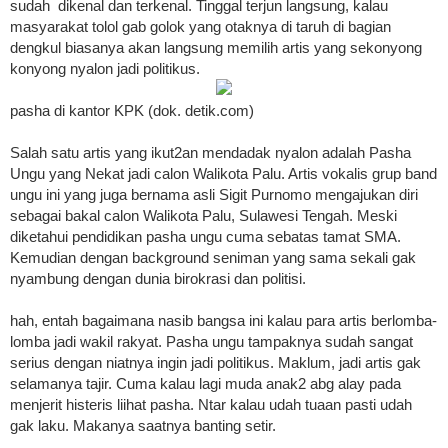
sudah dikenal dan terkenal. Tinggal terjun langsung, kalau
masyarakat tolol gab golok yang otaknya di taruh di bagian
dengkul biasanya akan langsung memilih artis yang sekonyong
konyong nyalon jadi politikus.
pasha di kantor KPK (dok. detik.com)
Salah satu artis yang ikut2an mendadak nyalon adalah Pasha
Ungu yang Nekat jadi calon Walikota Palu. Artis vokalis grup band
ungu ini yang juga bernama asli Sigit Purnomo mengajukan diri
sebagai bakal calon Walikota Palu, Sulawesi Tengah. Meski
diketahui pendidikan pasha ungu cuma sebatas tamat SMA.
Kemudian dengan background seniman yang sama sekali gak
nyambung dengan dunia birokrasi dan politisi.
hah, entah bagaimana nasib bangsa ini kalau para artis berlomba-
lomba jadi wakil rakyat. Pasha ungu tampaknya sudah sangat
serius dengan niatnya ingin jadi politikus. Maklum, jadi artis gak
selamanya tajir. Cuma kalau lagi muda anak2 abg alay pada
menjerit histeris liihat pasha. Ntar kalau udah tuaan pasti udah
gak laku. Makanya saatnya banting setir.