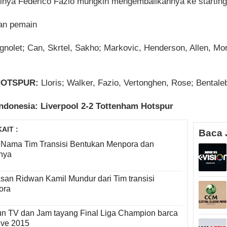
inya Federico Fazio mungkin mengembalikannya ke starting
an pemain
nolet; Can, Skrtel, Sakho; Markovic, Henderson, Allen, More
HOTSPUR:
Lloris; Walker, Fazio, Vertonghen, Rose; Bental
Indonesia: Liverpool 2-2 Tottenham Hotspur
AIT :
Baca 
7 Nama Tim Transisi Bentukan Menpora dan
nya
lasan Ridwan Kamil Mundur dari Tim transisi
ora
un TV dan Jam tayang Final Liga Champion barca
ve 2015