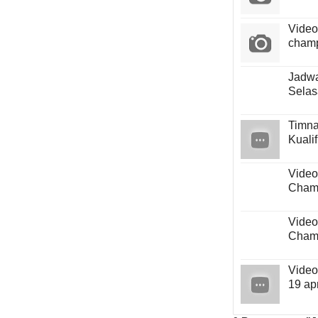
Video 
champ
Jadwa
Selas
Timna
Kuali
Video
Champ
Video
Champ
Video
19 ap