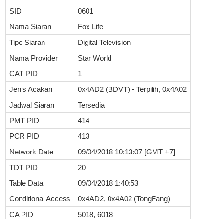
SID
0601
Nama Siaran
Fox Life
Tipe Siaran
Digital Television
Nama Provider
Star World
CAT PID
1
Jenis Acakan
0x4AD2 (BDVT) - Terpilih, 0x4A02
Jadwal Siaran
Tersedia
PMT PID
414
PCR PID
413
Network Date
09/04/2018 10:13:07 [GMT +7]
TDT PID
20
Table Data
09/04/2018 1:40:53
Conditional Access
0x4AD2, 0x4A02 (TongFang)
CA PID
5018, 6018