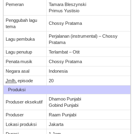
Pemeran
Tamara Bleszynski
Primus Yustisio
Penggubah lagu
Chossy Pratama
tema
Perjalanan (instrumental) – Chossy
Lagu pembuka
Pratama
Lagu penutup
Terlambat – Otit
Penata musik
Chossy Pratama
Negara asal
Indonesia
Jmlh.
episode
20
Produksi
Dhamoo Punjabi
Produser eksekutif
Gobind Punjabi
Produser
Raam Punjabi
Lokasi produksi
Jakarta
Durasi
1 Jam