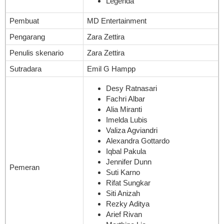
Legenda
Pembuat
MD Entertainment
Pengarang
Zara Zettira
Penulis skenario
Zara Zettira
Sutradara
Emil G Hampp
Desy Ratnasari
Fachri Albar
Alia Miranti
Imelda Lubis
Valiza Agviandri
Alexandra Gottardo
Iqbal Pakula
Jennifer Dunn
Pemeran
Suti Karno
Rifat Sungkar
Siti Anizah
Rezky Aditya
Arief Rivan