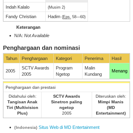
Indah Kalalo
(Musim 2)
Fandy Christian
Hadim
(
Eps.
58—60)
Keterangan
N/A:
Not Available
Penghargaan dan nominasi
Tahun
Penghargaan
Kategori
Penerima
Hasil
SCTV Awards
Program
Malin
2005
Menang
2005
Ngetop
Kundang
Penghargaan dan prestasi
Didahului oleh:
SCTV Awards
Diteruskan oleh:
Tangisan Anak
Sinetron paling
Mimpi Manis
Tiri (Multivision
ngetop
(MD
Plus)
2005
Entertainment)
Situs Web di MD Entertainment
(Indonesia)