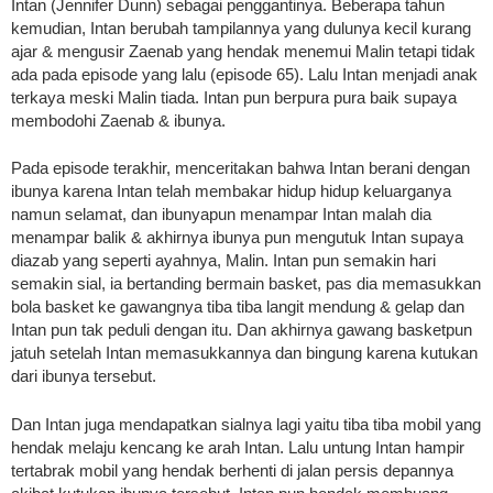
Intan (Jennifer Dunn) sebagai penggantinya. Beberapa tahun
kemudian, Intan berubah tampilannya yang dulunya kecil kurang
ajar & mengusir Zaenab yang hendak menemui Malin tetapi tidak
ada pada episode yang lalu (episode 65). Lalu Intan menjadi anak
terkaya meski Malin tiada. Intan pun berpura pura baik supaya
membodohi Zaenab & ibunya.
Pada episode terakhir, menceritakan bahwa Intan berani dengan
ibunya karena Intan telah membakar hidup hidup keluarganya
namun selamat, dan ibunyapun menampar Intan malah dia
menampar balik & akhirnya ibunya pun mengutuk Intan supaya
diazab yang seperti ayahnya, Malin. Intan pun semakin hari
semakin sial, ia bertanding bermain basket, pas dia memasukkan
bola basket ke gawangnya tiba tiba langit mendung & gelap dan
Intan pun tak peduli dengan itu. Dan akhirnya gawang basketpun
jatuh setelah Intan memasukkannya dan bingung karena kutukan
dari ibunya tersebut.
Dan Intan juga mendapatkan sialnya lagi yaitu tiba tiba mobil yang
hendak melaju kencang ke arah Intan. Lalu untung Intan hampir
tertabrak mobil yang hendak berhenti di jalan persis depannya