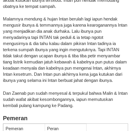
akibat kutukan ibunya tersebut. Intan pun hendak membuang
obatnya ke tempat sampah.
Malamnya mendung & hujan Intan berulah lagi iapun hendak
mengusir ibunya & temmannya juga karena kearoganannya Intan
yang menjadikan dia anak durhaka. Lalu ibunya pun
menyadarinya tapi INTAN tak peduli & ia tetap ngotot
mengusirnya & dia tahu kalau dalam pikiran Intan tadinya ia
terkena sumpah ibunya yang ingin mengutuknya. Tapi INTAN
tidak takut dengan ucapan ibunya & tiba tiba petir menyambar
tiang listrik kemudian jatuh kebawah & kabelnya pun putus dalam
keadaan menyala dan kabelnya pun mengenai Intan, akhirnya
Intan kesetrum. Dan Intan pun akhirnya kena juga kutukan dari
ibunya yang selama ini Intan berbuat jahat dengan ibunya.
Dan Zaenab pun sudah menyesal & terpukul bahwa Malin & Intan
sudah wafat akibat kesombongannya, iapun memutuskan
kembali pulang kampung ke Padang.
Pemeran
Pemeran
Peran