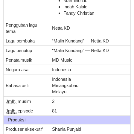
Marthino Lio
Indah Kalalo
Fandy Christian
Penggubah lagu
Netta KD
tema
Lagu pembuka
“Malin Kundang” — Netta KD
Lagu penutup
“Malin Kundang” — Netta KD
Penata musik
MD Music
Negara asal
Indonesia
Indonesia
Bahasa asli
Minangkabau
Melayu
Jmlh.
musim
2
Jmlh.
episode
81
Produksi
Produser eksekutif
Shania Punjabi