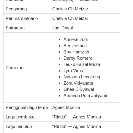
Pengarang
Chelvia Ch Meizar
Penulis skenario
Chelvia Ch Meizar
Sutradara
Jogi Dayal
Anneke Jodi
Ben Joshua
Boy Hamzah
Derby Romero
Teuku Faizal Mirza
Pemeran
Lyra Virna
Natassa Lengkong
Zora Vidyanata
Ghea D’Syawal
Amanda Putri Juliyanti
Penggubah lagu tema
Agnes Monica
Lagu pembuka
“Rindu” — Agnes Monica
Lagu penutup
“Rindu” — Agnes Monica