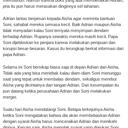
membunuh. Namun karena bukti yang ada memberatkan Adrian,
pria itu pun harus merasakan dinginnya sel tahanan.
Adrian lantas berpesan kepada Aisha agar meminta bantuan
Soni, sahabat mereka semasa kecil. Baik Adrian maupun Aisha
tidak menyadari kalau Soni ternyata menyimpan dendam
terhadap Adrian. Rupanya sewaktu mereka masih kecil, Papa
Soni dijebloskan ke penjara karena melakukan penipuan dan
korupsi besar-besaran. Kasus itu terungkap berkat informasi dari
papa Adrian.
Selama ini Soni bersikap biasa saja di depan Adrian dan Aisha.
Tidak ada yang bisa menebak kalau diam-diam Soni menunggu
saat yang tepat untuk membalas dendam, sekaligus merebut
Aisha yang dicintainya dari tangan Adrian. Dan kesempatan itu
pun datang ketika perusahaan Adrian dan Soni melakukan
merger.
Suatu hari Aisha mendatangi Soni. Betapa terkejutnya Aisha
ketika Soni mengatakan bahwa dia akan membebaskan Adrian
dengan syarat Aisha harus menceraikan Adrian dan menikahi
dirinya. Keruan saja, Aisha menolak syarat yang diajukan Soni.