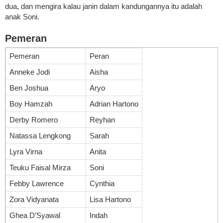
dua, dan mengira kalau janin dalam kandungannya itu adalah
anak Soni.
Pemeran
Pemeran
Peran
Anneke Jodi
Aisha
Ben Joshua
Aryo
Boy Hamzah
Adrian Hartono
Derby Romero
Reyhan
Natassa Lengkong
Sarah
Lyra Virna
Anita
Teuku Faisal Mirza
Soni
Febby Lawrence
Cynthia
Zora Vidyanata
Lisa Hartono
Ghea D’Syawal
Indah