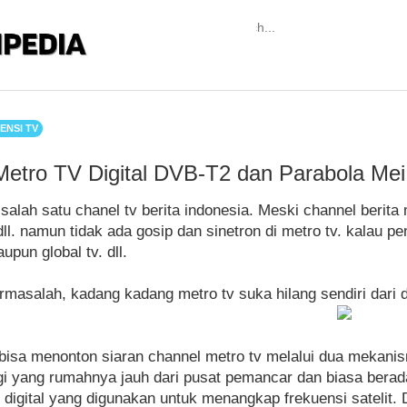
ENSI TV
Metro TV Digital DVB-T2 dan Parabola Me
 salah satu chanel tv berita indonesia. Meski channel berit
ll. namun tidak ada gosip dan sinetron di metro tv. kalau pe
taupun global tv. dll.
masalah, kadang kadang metro tv suka hilang sendiri dari daf
 bisa menonton siaran channel metro tv melalui dua mekanisme
gi yang rumahnya jauh dari pusat pemancar dan biasa bera
 digital yang digunakan untuk menangkap frekuensi satelit