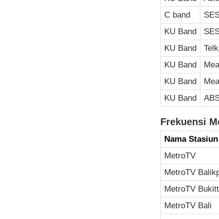
C band
SES
KU Band
SES
KU Band
Tel
KU Band
Mea
KU Band
Mea
KU Band
ABS
Frekuensi M
Nama Stasiun
MetroTV
MetroTV Balik
MetroTV Bukitt
MetroTV Bali