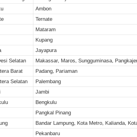
ku
Ambon
te
Ternate
Mataram
Kupang
a
Jayapura
esi Selatan
Makassar, Maros, Sungguminasa, Pangkaje
era Barat
Padang, Pariaman
era Selatan
Palembang
i
Jambi
kulu
Bengkulu
Pangkal Pinang
ung
Bandar Lampung, Kota Metro, Kalianda, Kot
Pekanbaru