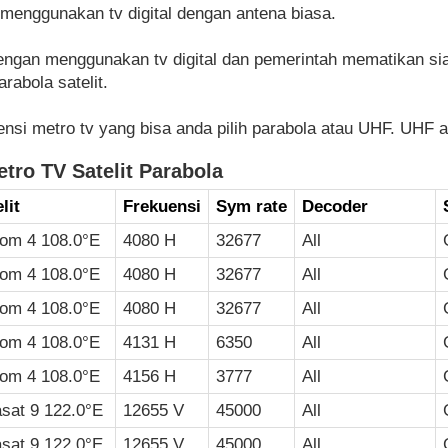
menggunakan tv digital dengan antena biasa.
ngan menggunakan tv digital dan pemerintah mematikan sia
rabola satelit.
kuensi metro tv yang bisa anda pilih parabola atau UHF. UHF 
tro TV Satelit Parabola
lit
Frekuensi
Sym rate
Decoder
kom 4 108.0°E
4080 H
32677
All
kom 4 108.0°E
4080 H
32677
All
kom 4 108.0°E
4080 H
32677
All
kom 4 108.0°E
4131 H
6350
All
kom 4 108.0°E
4156 H
3777
All
asat 9 122.0°E
12655 V
45000
All
asat 9 122.0°E
12655 V
45000
All