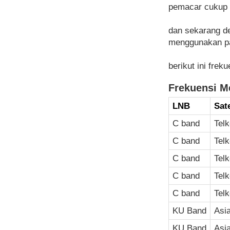
pemacar cukup 
dan sekarang de
menggunakan pa
berikut ini fre
Frekuensi Me
LNB
Sate
C band
Tel
C band
Tel
C band
Tel
C band
Tel
C band
Tel
KU Band
Asi
KU Band
Asi