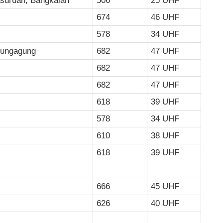
asuruan, Bangkalan
506
25 UHF
674
46 UHF
578
34 UHF
ulungagung
682
47 UHF
682
47 UHF
682
47 UHF
618
39 UHF
578
34 UHF
610
38 UHF
618
39 UHF
666
45 UHF
626
40 UHF