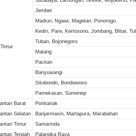
Surabaya, Lamongan, Gresik, Mojokerto, P
Jember
Madiun, Ngawi, Magetan, Ponorogo
Kediri, Pare, Kertosono, Jombang, Blitar, T
Tuban, Bojonegoro
Timur
Malang
Pacitan
Banyuwangi
Situbondo, Bondowoso
Pamekasan, Sumenep
antan Barat
Pontianak
antan Selatan
Banjarmasin, Martapura, Marabahan
antan Timur
Samarinda
antan Tengah
Palangka Raya