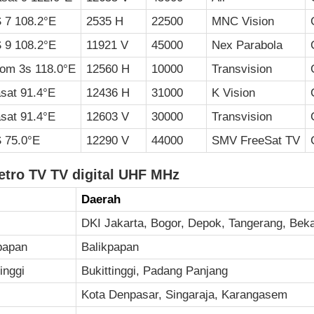
 7 108.2°E
2535 H
22500
MNC Vision
 9 108.2°E
11921 V
45000
Nex Parabola
kom 3s 118.0°E
12560 H
10000
Transvision
sat 91.4°E
12436 H
31000
K Vision
sat 91.4°E
12603 V
30000
Transvision
 75.0°E
12290 V
44000
SMV FreeSat TV
etro TV TV digital UHF MHz
Daerah
DKI Jakarta, Bogor, Depok, Tangerang, Bek
papan
Balikpapan
inggi
Bukittinggi, Padang Panjang
Kota Denpasar, Singaraja, Karangasem