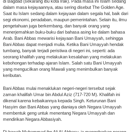
di Bagdad (sekarang ibu kota Irak). Pada masa ini Islam sedang
dalam masa kejayaannya, atau sering disebut The Golden Age.
Saat itu Islam sedang dalam kejayaan dalam segala hal, baik dari
segi ekonomi, peradaban, maupun pemerintahan. Selain itu, ilmu
pengetahuan juga berkembang, dan banyak orang yang
menerjemahkan buku-buku dari bahasa asing ke dalam bahasa
Arab. Bani Abbas mewarisi kejayaan Bani Umayyah, sehingga
Bani Abbas dapat menjadi mulia. Ketika Bani Umayyah hendak
tumbang, banyak terjadi peristiwa di negeri ini, seperti: ada
seorang khalifah yang melakukan kesalahan yang melakukan
kebohongan terhadap ajaran Islam. Salah satu Bani Umayyah
yang mengucilkan orang Mawali yang menimbulkan banyak
keributan.
Bani Abbas mulai menaklukan negeri-negeri tersebut sejak
zaman khalifah Umar bin Abdul Aziz (717-720 M). Khalifah ini
dikenal karena kebaikannya kepada Singh. Keturunan Bani
Hasyim dan Bani Abbas yang dianiaya oleh Negara Umayyah
membentuk geng untuk menentang Negara Umayyah dan
mendirikan Negara Abbasiyah.
Di bawah Muhammad ibn Ali Al-Abbasy, ia mengobarkan perang