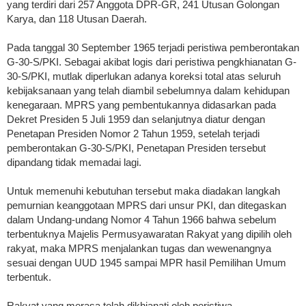
yang terdiri dari 257 Anggota DPR-GR, 241 Utusan Golongan
Karya, dan 118 Utusan Daerah.
Pada tanggal 30 September 1965 terjadi peristiwa pemberontakan
G-30-S/PKI. Sebagai akibat logis dari peristiwa pengkhianatan G-
30-S/PKI, mutlak diperlukan adanya koreksi total atas seluruh
kebijaksanaan yang telah diambil sebelumnya dalam kehidupan
kenegaraan. MPRS yang pembentukannya didasarkan pada
Dekret Presiden 5 Juli 1959 dan selanjutnya diatur dengan
Penetapan Presiden Nomor 2 Tahun 1959, setelah terjadi
pemberontakan G-30-S/PKI, Penetapan Presiden tersebut
dipandang tidak memadai lagi.
Untuk memenuhi kebutuhan tersebut maka diadakan langkah
pemurnian keanggotaan MPRS dari unsur PKI, dan ditegaskan
dalam Undang-undang Nomor 4 Tahun 1966 bahwa sebelum
terbentuknya Majelis Permusyawaratan Rakyat yang dipilih oleh
rakyat, maka MPRS menjalankan tugas dan wewenangnya
sesuai dengan UUD 1945 sampai MPR hasil Pemilihan Umum
terbentuk.
Rakyat yang merasa telah dikhianati oleh peristiwa