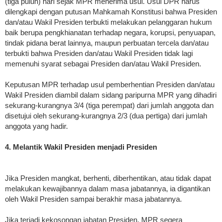
(tiga puluh) hari sejak MPR menerima usul. Usul DPR harus
dilengkapi dengan putusan Mahkamah Konstitusi bahwa Presiden
dan/atau Wakil Presiden terbukti melakukan pelanggaran hukum
baik berupa pengkhianatan terhadap negara, korupsi, penyuapan,
tindak pidana berat lainnya, maupun perbuatan tercela dan/atau
terbukti bahwa Presiden dan/atau Wakil Presiden tidak lagi
memenuhi syarat sebagai Presiden dan/atau Wakil Presiden.
Keputusan MPR terhadap usul pemberhentian Presiden dan/atau
Wakil Presiden diambil dalam sidang paripurna MPR yang dihadiri
sekurang-kurangnya 3/4 (tiga perempat) dari jumlah anggota dan
disetujui oleh sekurang-kurangnya 2/3 (dua pertiga) dari jumlah
anggota yang hadir.
4. Melantik Wakil Presiden menjadi Presiden
Jika Presiden mangkat, berhenti, diberhentikan, atau tidak dapat
melakukan kewajibannya dalam masa jabatannya, ia digantikan
oleh Wakil Presiden sampai berakhir masa jabatannya.
Jika terjadi kekosongan jabatan Presiden, MPR segera