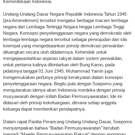
Kemerdekaan Indonesia.
Undang-Undang Dasar Negara Republik Indonesia Tahun 1945
(pra Amendemen) tersebut mengatur berbagai macam lembaga
negara dari Lembaga Tertinggi Negara hingga Lembaga Tinggi
Negara. Konsepsi penyelenggaraan negara yang demokratis oleh
lembaga-lembaga negara tersebut sebagai perwujudan dari sila
keempat yang mengedepankan prinsip demokrasi perwakilan
dituangkan secara utuh didalamnya. Kehendak untuk
mengejawantahkan aspirasi rakyat dalam sistem perwakilan,
untuk pertama kalinya dilontarkan oleh Bung Karno, pada
pidatonya tanggal 01 Juni 1945. Muhammad Yamin juga
mengemukakan perlunya prinsip kerakyatan dalam konsepsi
penyelenggaraan negara. Begitu pula dengan Soepomo yang
mengutarakan idenya akan Indonesia merdeka dengan prinsip
musyawarah dengan istilah Badan Permusyawaratan. Ide ini
didasari oleh prinsip kekeluargaan, dimana setiap anggota
keluarga dapat memberikan pendapatnya.
Dalam rapat Panitia Perancang Undang-Undang Dasar, Soepomo
menyampaikan bahwa ‘’Badan Permusyawaratan’’ berubah
menjadi ‘’Majelis Permusyawaratan Rakyat’’ dengan anggapan