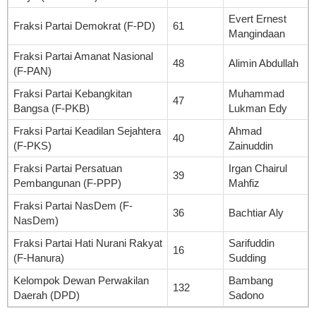
Evert Ernest
Fraksi Partai Demokrat (F-PD)
61
Mangindaan
Fraksi Partai Amanat Nasional
48
Alimin Abdullah
(F-PAN)
Fraksi Partai Kebangkitan
Muhammad
47
Bangsa (F-PKB)
Lukman Edy
Fraksi Partai Keadilan Sejahtera
Ahmad
40
(F-PKS)
Zainuddin
Fraksi Partai Persatuan
Irgan Chairul
39
Pembangunan (F-PPP)
Mahfiz
Fraksi Partai NasDem (F-
36
Bachtiar Aly
NasDem)
Fraksi Partai Hati Nurani Rakyat
Sarifuddin
16
(F-Hanura)
Sudding
Kelompok Dewan Perwakilan
Bambang
132
Daerah (DPD)
Sadono