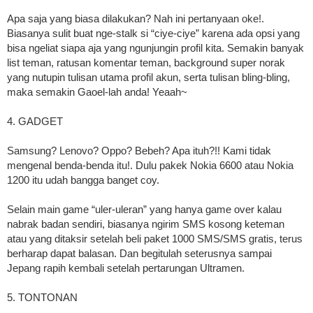
Apa saja yang biasa dilakukan? Nah ini pertanyaan oke!.
Biasanya sulit buat nge-stalk si “ciye-ciye” karena ada opsi yang
bisa ngeliat siapa aja yang ngunjungin profil kita. Semakin banyak
list teman, ratusan komentar teman, background super norak
yang nutupin tulisan utama profil akun, serta tulisan bling-bling,
maka semakin Gaoel-lah anda! Yeaah~
4. GADGET
Samsung? Lenovo? Oppo? Bebeh? Apa ituh?!! Kami tidak
mengenal benda-benda itu!. Dulu pakek Nokia 6600 atau Nokia
1200 itu udah bangga banget coy.
Selain main game “uler-uleran” yang hanya game over kalau
nabrak badan sendiri, biasanya ngirim SMS kosong keteman
atau yang ditaksir setelah beli paket 1000 SMS/SMS gratis, terus
berharap dapat balasan. Dan begitulah seterusnya sampai
Jepang rapih kembali setelah pertarungan Ultramen.
5. TONTONAN