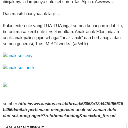
diinjak nyala lampunya satu set sama Tas Alpina. Awwww…
Dan masih buanyaaaak lagiii…
Kalau ente-ente yang TUA-TUA ingat semua kenangan indah itu,
berarti masa kecil ente terselamatkan. Anak-anak 90an adalah
anak-anak paling jujur sebagai “anak-anak” dan berbahagia dari
semua generasi, Trust Me! *it works .(ar/whk)
sumber
http://www.kaskus.co.id/thread/58058c12d44f9f85618
b456d/inilah-perbedaan-mengerikan-anak-sd-zaman-dulu-
dan-sekarang-ngeri/?ref=homelanding&med=hot_thread
HALAMAN TERKAIT :