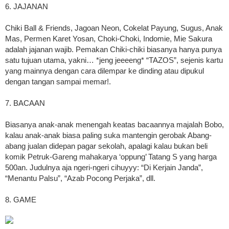
6. JAJANAN
Chiki Ball & Friends, Jagoan Neon, Cokelat Payung, Sugus, Anak
Mas, Permen Karet Yosan, Choki-Choki, Indomie, Mie Sakura
adalah jajanan wajib. Pemakan Chiki-chiki biasanya hanya punya
satu tujuan utama, yakni… *jeng jeeeeng* “TAZOS”, sejenis kartu
yang mainnya dengan cara dilempar ke dinding atau dipukul
dengan tangan sampai memar!.
7. BACAAN
Biasanya anak-anak menengah keatas bacaannya majalah Bobo,
kalau anak-anak biasa paling suka mantengin gerobak Abang-
abang jualan didepan pagar sekolah, apalagi kalau bukan beli
komik Petruk-Gareng mahakarya ‘oppung’ Tatang S yang harga
500an. Judulnya aja ngeri-ngeri cihuyyy: “Di Kerjain Janda”,
“Menantu Palsu”, “Azab Pocong Perjaka”, dll.
8. GAME