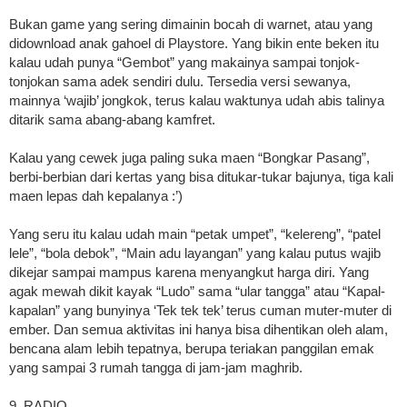
Bukan game yang sering dimainin bocah di warnet, atau yang
didownload anak gahoel di Playstore. Yang bikin ente beken itu
kalau udah punya “Gembot” yang makainya sampai tonjok-
tonjokan sama adek sendiri dulu. Tersedia versi sewanya,
mainnya ‘wajib’ jongkok, terus kalau waktunya udah abis talinya
ditarik sama abang-abang kamfret.
Kalau yang cewek juga paling suka maen “Bongkar Pasang”,
berbi-berbian dari kertas yang bisa ditukar-tukar bajunya, tiga kali
maen lepas dah kepalanya :’)
Yang seru itu kalau udah main “petak umpet”, “kelereng”, “patel
lele”, “bola debok”, “Main adu layangan” yang kalau putus wajib
dikejar sampai mampus karena menyangkut harga diri. Yang
agak mewah dikit kayak “Ludo” sama “ular tangga” atau “Kapal-
kapalan” yang bunyinya ‘Tek tek tek’ terus cuman muter-muter di
ember. Dan semua aktivitas ini hanya bisa dihentikan oleh alam,
bencana alam lebih tepatnya, berupa teriakan panggilan emak
yang sampai 3 rumah tangga di jam-jam maghrib.
9. RADIO