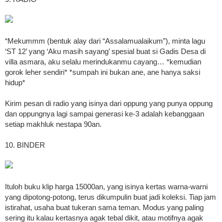
“Mekummm (bentuk alay dari “Assalamualaikum”), minta lagu
‘ST 12’ yang ‘Aku masih sayang’ spesial buat si Gadis Desa di
villa asmara, aku selalu merindukanmu cayang… *kemudian
gorok leher sendiri* *sumpah ini bukan ane, ane hanya saksi
hidup*
Kirim pesan di radio yang isinya dari oppung yang punya oppung
dan oppungnya lagi sampai generasi ke-3 adalah kebanggaan
setiap makhluk nestapa 90an.
10. BINDER
Ituloh buku klip harga 15000an, yang isinya kertas warna-warni
yang dipotong-potong, terus dikumpulin buat jadi koleksi. Tiap jam
istirahat, usaha buat tukeran sama teman. Modus yang paling
sering itu kalau kertasnya agak tebal dikit, atau motifnya agak