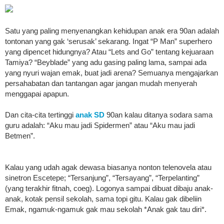
Satu yang paling menyenangkan kehidupan anak era 90an adalah
tontonan yang gak ‘serusak’ sekarang. Ingat “P Man” superhero
yang dipencet hidungnya? Atau “Lets and Go” tentang kejuaraan
Tamiya? “Beyblade” yang adu gasing paling lama, sampai ada
yang nyuri wajan emak, buat jadi arena? Semuanya mengajarkan
persahabatan dan tantangan agar jangan mudah menyerah
menggapai apapun.
Dan cita-cita tertinggi
anak SD
90an kalau ditanya sodara sama
guru adalah: “Aku mau jadi Spidermen” atau “Aku mau jadi
Betmen”.
Kalau yang udah agak dewasa biasanya nonton telenovela atau
sinetron Escetepe; “Tersanjung”, “Tersayang”, “Terpelanting”
(yang terakhir fitnah, coeg). Logonya sampai dibuat dibaju anak-
anak, kotak pensil sekolah, sama topi gitu. Kalau gak dibeliin
Emak, ngamuk-ngamuk gak mau sekolah *Anak gak tau diri*.