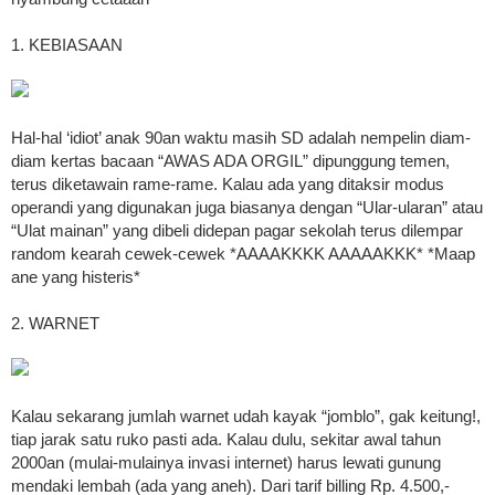
1. KEBIASAAN
Hal-hal ‘idiot’ anak 90an waktu masih SD adalah nempelin diam-
diam kertas bacaan “AWAS ADA ORGIL” dipunggung temen,
terus diketawain rame-rame. Kalau ada yang ditaksir modus
operandi yang digunakan juga biasanya dengan “Ular-ularan” atau
“Ulat mainan” yang dibeli didepan pagar sekolah terus dilempar
random kearah cewek-cewek *AAAAKKKK AAAAAKKK* *Maap
ane yang histeris*
2. WARNET
Kalau sekarang jumlah warnet udah kayak “jomblo”, gak keitung!,
tiap jarak satu ruko pasti ada. Kalau dulu, sekitar awal tahun
2000an (mulai-mulainya invasi internet) harus lewati gunung
mendaki lembah (ada yang aneh). Dari tarif billing Rp. 4.500,-