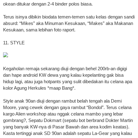
okean ditukar dengan 2-4 binder polos biasa.
Terus isinya dibikin biodata temen-temen satu kelas dengan sandi
absurd: “Mikes” aka Minuman Kesukaan, “Makes” aka Makanan
Kesukaan, sama lebihan foto raport.
11. STYLE
Kegaholan remaja sekarang diuji dengan behel 200rb-an digigi
dan hape android KW dewa yang kalau kepelanting gak bisa
hidup lagi, atau juga hotpants yang sulit dibedakan itu celana apa
kolor Agung Herkules *maap Bang*.
Style anak 90an diuji dengan rambut belah tengah ala Demi
Moore, yang cewek dengan gaya rambut “Bondol”. Terus celana
kargo Alien workshop atau nggak celana mambo yang lebar
gombrang?, Sepatu Dokmart (sepatu bot berbrand Dokter Martin
yang banyak KW-nya di Pasar Bawah dan area kodim keatas).
Kasta tertinggi anak SD 90an adalah sepatu La-Gear yang kalau