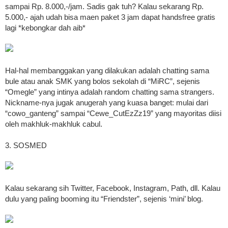
sampai Rp. 8.000,-/jam. Sadis gak tuh? Kalau sekarang Rp.
5.000,- ajah udah bisa maen paket 3 jam dapat handsfree gratis
lagi *kebongkar dah aib*
Hal-hal membanggakan yang dilakukan adalah chatting sama
bule atau anak SMK yang bolos sekolah di “MiRC”, sejenis
“Omegle” yang intinya adalah random chatting sama strangers.
Nickname-nya jugak anugerah yang kuasa banget: mulai dari
“cowo_ganteng” sampai “Cewe_CutEzZz19” yang mayoritas diisi
oleh makhluk-makhluk cabul.
3. SOSMED
Kalau sekarang sih Twitter, Facebook, Instagram, Path, dll. Kalau
dulu yang paling booming itu “Friendster”, sejenis ‘mini’ blog.