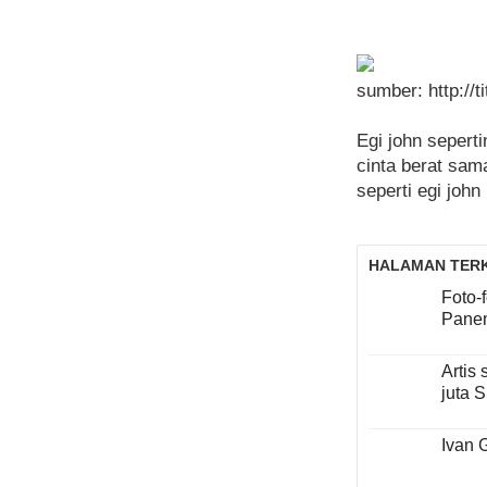
sumber: http://
Egi john sepert
cinta berat sam
seperti egi joh
HALAMAN TERK
Foto-
Panen
Artis 
juta 
Ivan 