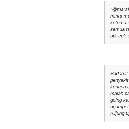
"@marsha
minta ma
ketemu i
semua ta
utk cek 
Padahal 
penyakit
kenapa 
malah pa
going ka
ngumpet 
(Ujung u