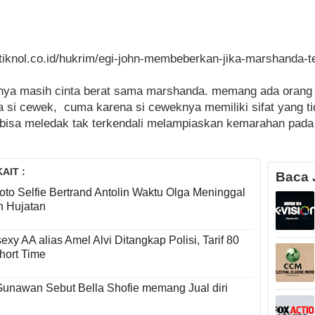
titiknol.co.id/hukrim/egi-john-membeberkan-jika-marshanda-t
inya masih cinta berat sama marshanda. memang ada orang 
a si cewek, cuma karena si ceweknya memiliki sifat yang ti
n bisa meledak tak terkendali melampiaskan kemarahan pada
AIT :
Baca 
foto Selfie Bertrand Antolin Waktu Olga Meninggal
 Hujatan
sexy AA alias Amel Alvi Ditangkap Polisi, Tarif 80
Short Time
Gunawan Sebut Bella Shofie memang Jual diri