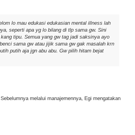
elom lo mau edukasi edukasian mental illness lah
ya, seperti apa yg lo bilang di tlp sama gw. Sini
ang tipu. Semua yang gw tag jadi saksinya ayo
g benci sama gw atau jijik sama gw gak masalah krn
tih putih aja jgn abu abu. Gw pilih hitam bejat
gi. Sebelumnya melalui manajemennya, Egi mengatakan