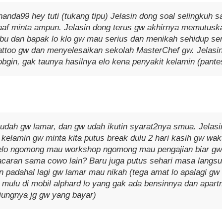
nda99 hey tuti (tukang tipu) Jelasin dong soal selingkuh s
af minta ampun. Jelasin dong terus gw akhirnya memutusk
bu dan bapak lo klo gw mau serius dan menikah sehidup se
ttoo gw dan menyelesaikan sekolah MasterChef gw. Jelasin
obgin, gak taunya hasilnya elo kena penyakit kelamin (pante
udah gw lamar, dan gw udah ikutin syarat2nya smua. Jelasin 
 kelamin gw minta kita putus break dulu 2 hari kasih gw wak
elo ngomong mau workshop ngomong mau pengajian biar gw
caran sama cowo lain? Baru juga putus sehari masa langsun
n padahal lagi gw lamar mau nikah (tega amat lo apalagi gw
mulu di mobil alphard lo yang gak ada bensinnya dan apartm
jungnya jg gw yang bayar)