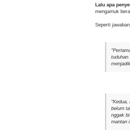
Lalu apa peny
mengamuk berat
Seperti jawaban
"Pertama
tuduhan 
menjadik
"Kedua,
belum ta
nggak bi
mantan i