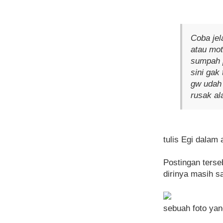
Coba jel
atau mot
sumpah p
sini gak
gw udah 
rusak al
tulis Egi dalam
Postingan terse
dirinya masih s
sebuah foto yan