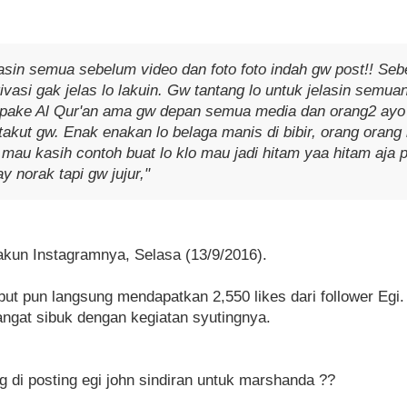
asin semua sebelum video dan foto foto indah gw post!! Seb
ivasi gak jelas lo lakuin. Gw tantang lo untuk jelasin semuan
ake Al Qur'an ama gw depan semua media dan orang2 ayo k
 takut gw. Enak enakan lo belaga manis di bibir, orang oran
mau kasih contoh buat lo klo mau jadi hitam yaa hitam aja pu
ay norak tapi gw jujur,"
 akun Instagramnya, Selasa (13/9/2016).
but pun langsung mendapatkan 2,550 likes dari follower E
angat sibuk dengan kegiatan syutingnya.
g di posting egi john sindiran untuk marshanda ??