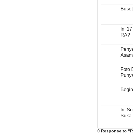
Buset
Ini 1
RA?
Penye
Asam
Foto 
Punya
Begin
Ini S
Suka 
0 Response to "P