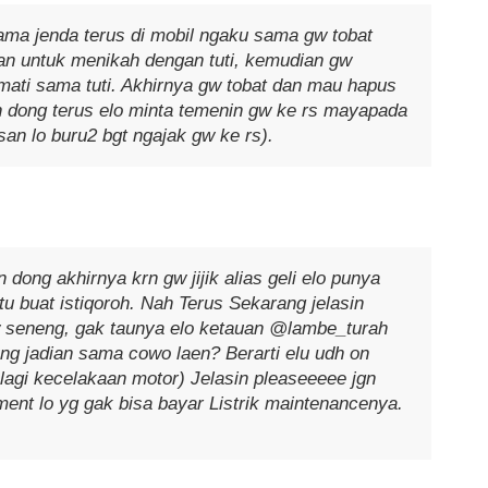
ama jenda terus di mobil ngaku sama gw tobat
an untuk menikah dengan tuti, kemudian gw
mati sama tuti. Akhirnya gw tobat dan mau hapus
 dong terus elo minta temenin gw ke rs mayapada
san lo buru2 bgt ngajak gw ke rs).
dong akhirnya krn gw jijik alias geli elo punya
tu buat istiqoroh. Nah Terus Sekarang jelasin
 seneng, gak taunya elo ketauan @lambe_turah
g jadian sama cowo laen? Berarti elu udh on
 lagi kecelakaan motor) Jelasin pleaseeeee jgn
ent lo yg gak bisa bayar Listrik maintenancenya.