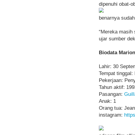
dipenuhi obat-ob
benarnya sudah
“Mereka masih 
ujar sumber deka
Biodata Marion
Lahir:
30 Septem
Tempat tinggal:
Pekerjaan: Peny
Tahun aktif: 19
Pasangan:
Guil
Anak: 1
Orang tua: Jean
instagram:
http