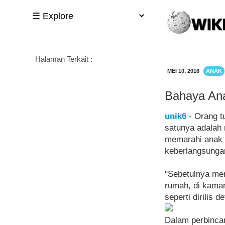
Halaman Terkait :
MEI 10, 2016
ANAK
Bahaya Ana
unik6
- Orang t
satunya adalah 
memarahi anak d
keberlangsunga
"Sebetulnya men
rumah, di kamar
seperti dirilis d
Dalam perbincan