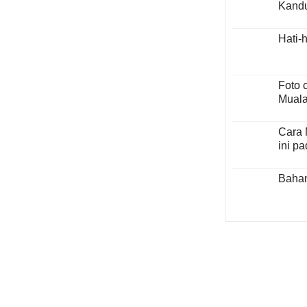
Kand
Hati-h
Foto 
Mualaf
Cara 
ini p
Bahan