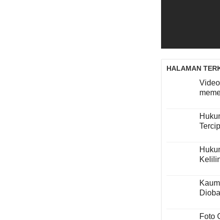
HALAMAN TERK
Video
memel
Hukum
Terci
Hukum
Kelili
Kaum 
Dioba
Foto 