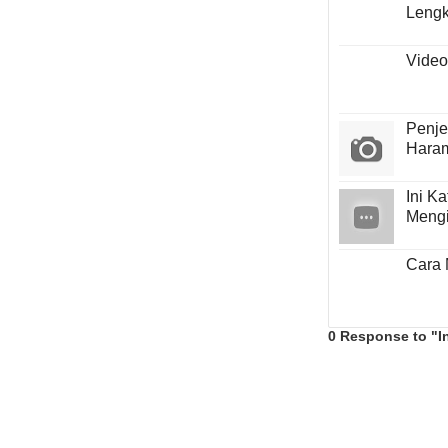
Leng
Video
Penje
Hara
Ini K
Mengi
Cara 
0 Response to "I