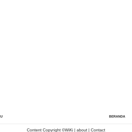
RU
BERANDA
Content Copyright ©
WiKi
|
about
|
Contact