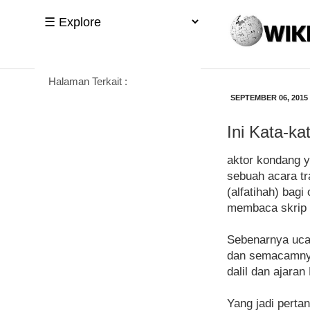
Halaman Terkait :
SEPTEMBER 06, 2015
Ini Kata-k
aktor kondang y
sebuah acara tr
(alfatihah) bag
membaca skrip y
Sebenarnya ucap
dan semacamnya
dalil dan ajara
Yang jadi perta