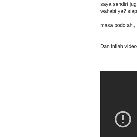
saya sendiri ju
wahabi ya? sia
masa bodo ah,, 
Dan inilah vide