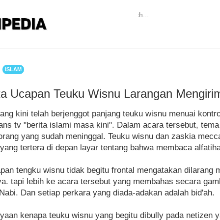
ISLAM
ata Ucapan Teuku Wisnu Larangan Mengirim
ang kini telah berjenggot panjang teuku wisnu menuai kontro
ans tv "berita islami masa kini". Dalam acara tersebut, te
i orang yang sudah meninggal. Teuku wisnu dan zaskia mec
ang tertera di depan layar tentang bahwa membaca alfatiha
an tengku wisnu tidak begitu frontal mengatakan dilarang 
. tapi lebih ke acara tersebut yang membahas secara gam
n Nabi. Dan setiap perkara yang diada-adakan adalah bid'ah.
nyaan kenapa teuku wisnu yang begitu dibully pada netizen 