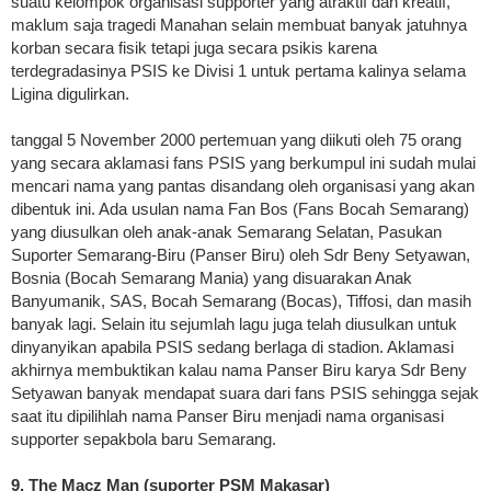
suatu kelompok organisasi supporter yang atraktif dan kreatif,
maklum saja tragedi Manahan selain membuat banyak jatuhnya
korban secara fisik tetapi juga secara psikis karena
terdegradasinya PSIS ke Divisi 1 untuk pertama kalinya selama
Ligina digulirkan.
tanggal 5 November 2000 pertemuan yang diikuti oleh 75 orang
yang secara aklamasi fans PSIS yang berkumpul ini sudah mulai
mencari nama yang pantas disandang oleh organisasi yang akan
dibentuk ini. Ada usulan nama Fan Bos (Fans Bocah Semarang)
yang diusulkan oleh anak-anak Semarang Selatan, Pasukan
Suporter Semarang-Biru (Panser Biru) oleh Sdr Beny Setyawan,
Bosnia (Bocah Semarang Mania) yang disuarakan Anak
Banyumanik, SAS, Bocah Semarang (Bocas), Tiffosi, dan masih
banyak lagi. Selain itu sejumlah lagu juga telah diusulkan untuk
dinyanyikan apabila PSIS sedang berlaga di stadion. Aklamasi
akhirnya membuktikan kalau nama Panser Biru karya Sdr Beny
Setyawan banyak mendapat suara dari fans PSIS sehingga sejak
saat itu dipilihlah nama Panser Biru menjadi nama organisasi
supporter sepakbola baru Semarang.
9. The Macz Man (suporter PSM Makasar)