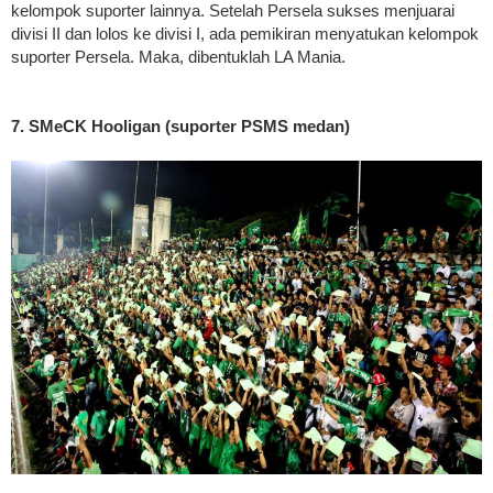
kelompok suporter lainnya. Setelah Persela sukses menjuarai
divisi II dan lolos ke divisi I, ada pemikiran menyatukan kelompok
suporter Persela. Maka, dibentuklah LA Mania.
7. SMeCK Hooligan (suporter PSMS medan)