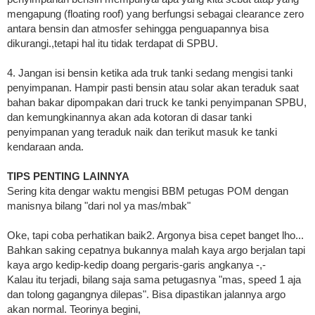
mengapung (floating roof) yang berfungsi sebagai clearance zero
antara bensin dan atmosfer sehingga penguapannya bisa
dikurangi.,tetapi hal itu tidak terdapat di SPBU.
4. Jangan isi bensin ketika ada truk tanki sedang mengisi tanki
penyimpanan. Hampir pasti bensin atau solar akan teraduk saat
bahan bakar dipompakan dari truck ke tanki penyimpanan SPBU,
dan kemungkinannya akan ada kotoran di dasar tanki
penyimpanan yang teraduk naik dan terikut masuk ke tanki
kendaraan anda.
TIPS PENTING LAINNYA
Sering kita dengar waktu mengisi BBM petugas POM dengan
manisnya bilang "dari nol ya mas/mbak"
Oke, tapi coba perhatikan baik2. Argonya bisa cepet banget lho...
Bahkan saking cepatnya bukannya malah kaya argo berjalan tapi
kaya argo kedip-kedip doang pergaris-garis angkanya -,-
Kalau itu terjadi, bilang saja sama petugasnya "mas, speed 1 aja
dan tolong gagangnya dilepas". Bisa dipastikan jalannya argo
akan normal. Teorinya begini,