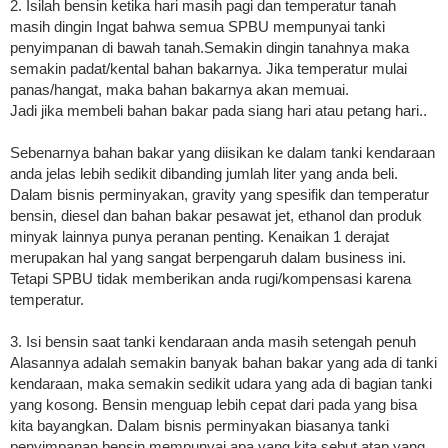
2. Isilah bensin ketika hari masih pagi dan temperatur tanah
masih dingin Ingat bahwa semua SPBU mempunyai tanki
penyimpanan di bawah tanah.Semakin dingin tanahnya maka
semakin padat/kental bahan bakarnya. Jika temperatur mulai
panas/hangat, maka bahan bakarnya akan memuai.
Jadi jika membeli bahan bakar pada siang hari atau petang hari..
Sebenarnya bahan bakar yang diisikan ke dalam tanki kendaraan
anda jelas lebih sedikit dibanding jumlah liter yang anda beli.
Dalam bisnis perminyakan, gravity yang spesifik dan temperatur
bensin, diesel dan bahan bakar pesawat jet, ethanol dan produk
minyak lainnya punya peranan penting. Kenaikan 1 derajat
merupakan hal yang sangat berpengaruh dalam business ini.
Tetapi SPBU tidak memberikan anda rugi/kompensasi karena
temperatur.
3. Isi bensin saat tanki kendaraan anda masih setengah penuh
Alasannya adalah semakin banyak bahan bakar yang ada di tanki
kendaraan, maka semakin sedikit udara yang ada di bagian tanki
yang kosong. Bensin menguap lebih cepat dari pada yang bisa
kita bayangkan. Dalam bisnis perminyakan biasanya tanki
penyimpanan bensin mempunyai apa yang kita sebut atap yang