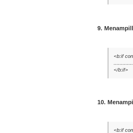
9. Menampil
<b:if co
.............
</b:if>
10. Menampi
<b:if co