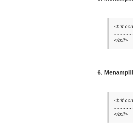
<b:if co
.............
</b:if>
6. Menampil
<b:if co
.............
</b:if>