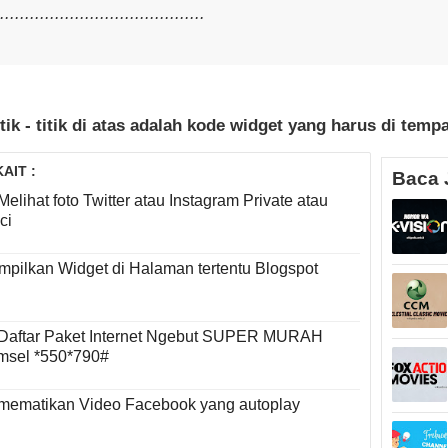
.........................................
tik - titik di atas adalah kode widget yang harus di temp
AIT :
Baca 
elihat foto Twitter atau Instagram Private atau
ci
pilkan Widget di Halaman tertentu Blogspot
Daftar Paket Internet Ngebut SUPER MURAH
msel *550*790#
mematikan Video Facebook yang autoplay