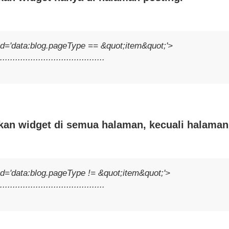
nd='data:blog.pageType == &quot;item&quot;'>
.........................................
kan widget di semua halaman, kecuali halaman
nd='data:blog.pageType != &quot;item&quot;'>
.........................................