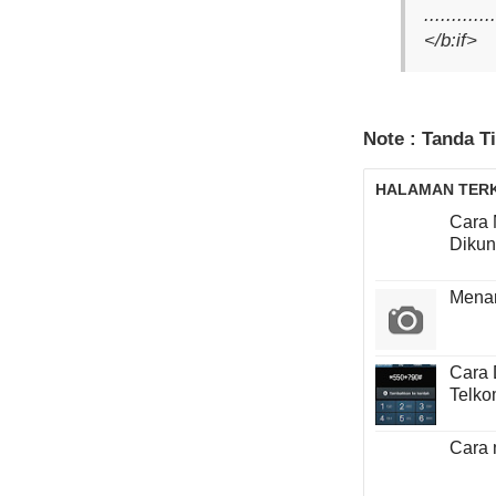
.............
</b:if>
Note : Tanda Ti
HALAMAN TERK
Cara M
Dikun
Menam
Cara 
Telko
Cara 