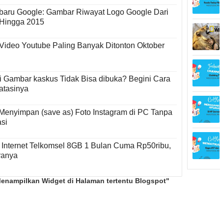
baru Google: Gambar Riwayat Logo Google Dari
Hingga 2015
Video Youtube Paling Banyak Ditonton Oktober
i Gambar kaskus Tidak Bisa dibuka? Begini Cara
tasinya
Menyimpan (save as) Foto Instagram di PC Tanpa
asi
 Internet Telkomsel 8GB 1 Bulan Cuma Rp50ribu,
aranya
enampilkan Widget di Halaman tertentu Blogspot"