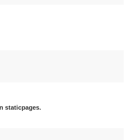
n staticpages.