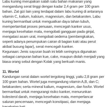
Labu kuning merupakan salah satu bahan makanan yang
mengandung serat tinggi dengan kadar 2,4 gram per 100 gram
bahan. Zat gizi lain yang terdapat dalam labu kuning di antaranya
vitamin C, kalium, kalsium, magnesium, dan betakaroten. Labu
kuning bermanfaat untuk menguatkan daya tahan tubuh,
memperlambat proses penuaan, mencegah kanker usus,
menjaga kesehatan mata, mengobati gangguan pada ginjal,
mengatasi asam urat, mengobati oedema (pembengkakan,
seperti adanya penumpukan cairan di bagian kaki atau perut
akibat busung lapar), serat mencegah kanker.
Kegunaan: Jenis sayuran buah ini lebih seringnya digunakan
sebagai campuran bahan kue, cake, maupun diolah menjadi yang
biasa orang sebut dengan Kolak yang berkuah manis.
11. Wortel
Kandungan serat dalam wortel tergolong tinggi, yaitu 2,8 gram per
100 gram bahan. Wortel juga mengandung vitamin A,B, dan C;
betakaroten; serta mineral kalium, magnesium, dan fosfor. Wortel
bermanfaat untuk mengurangi risiko kanker, menurunkan
kolesterol darah, menjaga kesehatan mata, memperlancar
saluran pencernaan, mencegah konstipasi, dan menjaga
kesehatan hati.