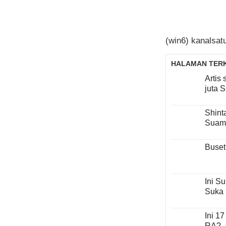
(win6) kanalsat
HALAMAN TERK
Artis 
juta 
Shint
Suami
Buset
Ini S
Suka 
Ini 1
RA?