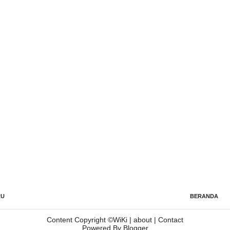
RU
BERANDA
Content Copyright ©
WiKi
|
about
|
Contact
Powered By Blogger