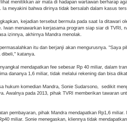
lihat menitikkan air mata di hadapan wartawan berharap ag
a. Ia meyakini bahwa dirinya tidak bersalah dalam kasus ters
apkan, kejadian tersebut bermula pada saat Ia ditawari o
. Iwan menawarkan kerjasama program siap siar di TVRI, na
sa izinnya, akhirnya Mandra menolak.
ermasalahkan itu dan berjanji akan mengurusnya. "Saya pi
 dibeli," katanya.
nyangkal mendapatkan fee sebesar Rp 40 miliar, dalam tra
rima dananya 1,6 miliar, tidak melalui rekening dan bisa dik
a hukum komedian Mandra, Sonie Sudarsono, sedikit meng
ya. Awalnya pada 2013, pihak TVRI memberikan tawaran unt
tan pembayaran, pihak Mandra mendapatkan Rp1,6 miliar. 
 Rp40 miliar. Sonie menegaskan, kliennya tidak mendapatkan