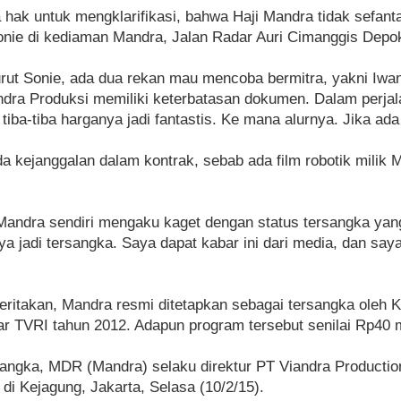
a hak untuk mengklarifikasi, bahwa Haji Mandra tidak sefant
 Sonie di kediaman Mandra, Jalan Radar Auri Cimanggis Depok
urut Sonie, ada dua rekan mau mencoba bermitra, yakni Iwa
ndra Produksi memiliki keterbatasan dokumen. Dalam perjala
tiba-tiba harganya jadi fantastis. Ke mana alurnya. Jika ad
da kejanggalan dalam kontrak, sebab ada film robotik milik 
Mandra sendiri mengaku kaget dengan status tersangka yan
aya jadi tersangka. Saya dapat kabar ini dari media, dan s
ritakan, Mandra resmi ditetapkan sebagai tersangka oleh K
ar TVRI tahun 2012. Adapun program tersebut senilai Rp40 mi
sangka, MDR (Mandra) selaku direktur PT Viandra Producti
i Kejagung, Jakarta, Selasa (10/2/15).