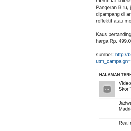
membuat koleksi 
Pangeran Biru, 
dipampang di ar
reflektif atau 
Kaus pertanding
harga Rp. 499.0
sumber:
http:/
utm_campaign=
HALAMAN TERK
Video
Skor 
Jadwa
Madri
Real 