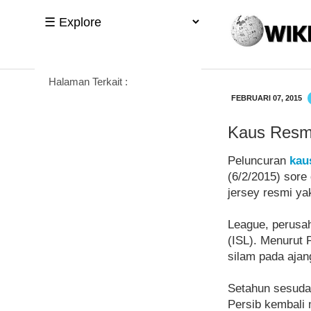
Halaman Terkait :
FEBRUARI 07, 2015
Kaus Resmi
Peluncuran
kau
(6/2/2015) sore
jersey resmi yak
League, perusah
(ISL). Menurut 
silam pada aja
Setahun sesudah
Persib kembali 