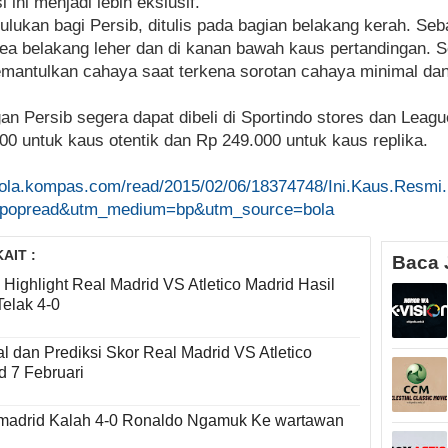
ini menjadi lebih ekslusif.
julukan bagi Persib, ditulis pada bagian belakang kerah. Se
ea belakang leher dan di kanan bawah kaus pertandingan. Se
memantulkan cahaya saat terkena sorotan cahaya minimal dan
an Persib segera dapat dibeli di Sportindo stores dan Leag
00 untuk kaus otentik dan Rp 249.000 untuk kaus replika.
/bola.kompas.com/read/2015/02/06/18374748/Ini.Kaus.Resmi
popread&utm_medium=bp&utm_source=bola
AIT :
Baca 
 Highlight Real Madrid VS Atletico Madrid Hasil
Telak 4-0
l dan Prediksi Skor Real Madrid VS Atletico
d 7 Februari
madrid Kalah 4-0 Ronaldo Ngamuk Ke wartawan