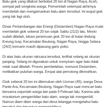
Batu giok yang ditaksir berbobot 20 ton di Nagan Raya, Aceh,
sempat jadi sengketa warga. Pemerintah setempat akhirnya
membelah dan mengamankan batu alam tersebut. Ini wujud giok
yang tak lagi utuh.
Dinas Pertambangan dan Energi (Distamben) Nagan Raya mulai
membelah giok seberat 20 ton sejak Sabtu (21/2) lalu. Meski
sudah dibelah, lokasi penemuan giok 20 ton di hutan lindung
Kreung Isep, Kecamatan Beutong, Nagan Raya, hingga Selasa
(24/2) kemarin masih dipasang garis polisi.
Di atas batu ukuran raksasa tersebut, terlihat selang air ukuran
panjang. Selang ini digunakan untuk menyiram agar batu tidak
retak saat dibelah. Proses pembelahan, menurut Distamben,
melibatkan puluhan warga. Empat alat pemotong dikerahkan.
Giok seberat 20 ton ini ditemukan oleh Usman (45), warga Desa
Pante Ara, Kecamatan Beutong, Nagan Raya saat mencari batu
bersama sejumlah warga lain pada 9 Februari lalu. Karena ada
moratorium pengambilan batu alam, warga tak mengambil.
Namun diam-diam warga dari desa tetangga mengetahui batu
tersebut dan berupaya mengambilnya.