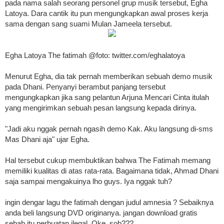
pada nama salah seorang personel grup musik tersebut, Egha
Latoya. Dara cantik itu pun mengungkapkan awal proses kerja
sama dengan sang suami Mulan Jameela tersebut.
Egha Latoya The fatimah @foto: twitter.com/eghalatoya
Menurut Egha, dia tak pernah memberikan sebuah demo musik
pada Dhani. Penyanyi berambut panjang tersebut
mengungkapkan jika sang pelantun Arjuna Mencari Cinta itulah
yang mengirimkan sebuah pesan langsung kepada dirinya.
"Jadi aku nggak pernah ngasih demo Kak. Aku langsung di-sms
Mas Dhani aja" ujar Egha.
Hal tersebut cukup membuktikan bahwa The Fatimah memang
memiliki kualitas di atas rata-rata. Bagaimana tidak, Ahmad Dhani
saja sampai mengakuinya lho guys. Iya nggak tuh?
ingin dengar lagu the fatimah dengan judul amnesia ? Sebaiknya
anda beli langsung DVD originanya. jangan download gratis
sebab itu perbuatan ilegal. Oke sob???