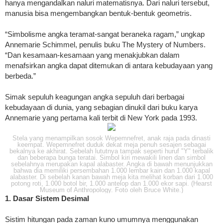
hanya mengandalkan naluri matematisnya. Dari naluri tersebut,
manusia bisa mengembangkan bentuk-bentuk geometris.
“Simbolisme angka teramat-sangat beraneka ragam,” ungkap
Annemarie Schimmel, penulis buku The Mystery of Numbers.
“Dan kesamaan-kesamaan yang menakjubkan dalam
menafsirkan angka dapat ditemukan di antara kebudayaan yang
berbeda.”
Simak sepuluh keagungan angka sepuluh dari berbagai
kebudayaan di dunia, yang sebagian dinukil dari buku karya
Annemarie yang pertama kali terbit di New York pada 1993.
Stela yang menampilkan sosok Wepemnefret, anak raja pada dinasti
keempat. Wepemnefret duduk dekat meja penuh sesajen sebagai
bekalnya ke akhirat. Sebelah lututnya tampak seperti huruf "Y" terbalik
dan beberapa bunga teratai. Simbol kiri mewakili linen dan simbol
sebelahnya merupakan kapal alabaster. Angka di bawah menunjukkan
bahwa dia memiliki persembahan 1.000 lembar kain dan 1.000 kapal
alabaster. Di sebelah kanan bawah meja kita melihat korban dari 1.000
potong roti, 1.000 botol bir, 1.000 antelop dan 1.000 ekor sapi. (Hearst
Museum of Anthropology. Foto oleh Bruce White.)
1. Dasar Sistem Desimal
Sistim hitungan pada zaman kuno umumnya menggunakan