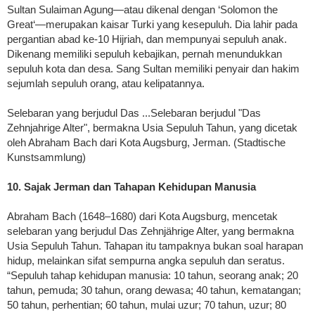
Sultan Sulaiman Agung—atau dikenal dengan ‘Solomon the
Great‘—merupakan kaisar Turki yang kesepuluh. Dia lahir pada
pergantian abad ke-10 Hijriah, dan mempunyai sepuluh anak.
Dikenang memiliki sepuluh kebajikan, pernah menundukkan
sepuluh kota dan desa. Sang Sultan memiliki penyair dan hakim
sejumlah sepuluh orang, atau kelipatannya.
Selebaran yang berjudul Das ...Selebaran berjudul "Das
Zehnjahrige Alter", bermakna Usia Sepuluh Tahun, yang dicetak
oleh Abraham Bach dari Kota Augsburg, Jerman. (Stadtische
Kunstsammlung)
10. Sajak Jerman dan Tahapan Kehidupan Manusia
Abraham Bach (1648–1680) dari Kota Augsburg, mencetak
selebaran yang berjudul Das Zehnjährige Alter, yang bermakna
Usia Sepuluh Tahun. Tahapan itu tampaknya bukan soal harapan
hidup, melainkan sifat sempurna angka sepuluh dan seratus.
“Sepuluh tahap kehidupan manusia: 10 tahun, seorang anak; 20
tahun, pemuda; 30 tahun, orang dewasa; 40 tahun, kematangan;
50 tahun, perhentian; 60 tahun, mulai uzur; 70 tahun, uzur; 80