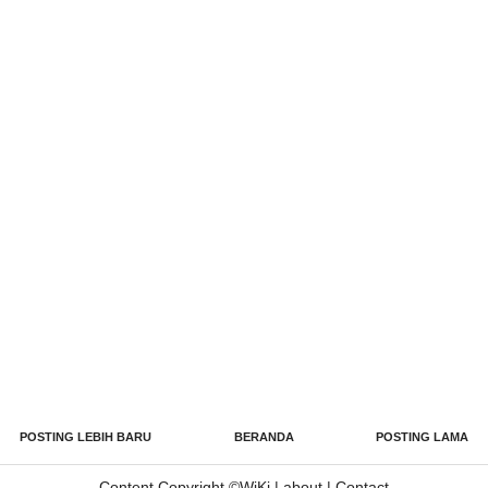
POSTING LEBIH BARU
BERANDA
POSTING LAMA
Content Copyright ©
WiKi
|
about
|
Contact